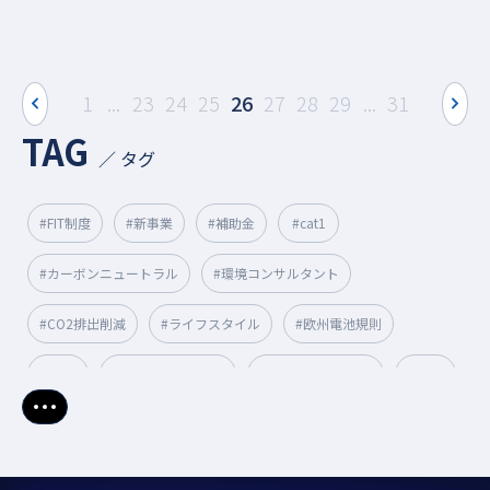
prev
next
1
...
23
24
25
26
27
28
29
...
31
TAG
／ タグ
#FIT制度
#新事業
#補助金
#cat1
#カーボンニュートラル
#環境コンサルタント
#CO2排出削減
#ライフスタイル
#欧州電池規則
#人権
#サステナブル経営
#サステナブル転職
#GHG
さらに表示
#GX経営
#太陽光発電
#サーキュラー
#グリーン成長戦略
#CO2削減
#温室効果ガス削減