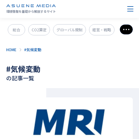
環境情報を基礎から解説するサイト
総合
CO2算定
グローバル規制
経営・戦略
さら
政策＆法規制
ESG・SDGs
新技術・新事業
HOME
#気候変動
発電・エネルギー
環境問題
サステナブル企業紹介
#気候変動
CO2削減
GX人材・スキル
補助金
その他
の記事一覧