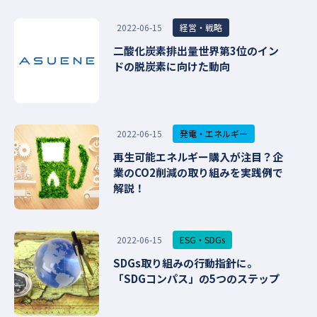
経営・戦略
2022-06-15
二酸化炭素排出量世界第3位のイン
ドの脱炭素に向けた動向
発電・エネルギー
2022-06-15
再生可能エネルギー購入が注目？企
業のCO2削減の取り組みを実践例で
解説！
ESG・SDGs
2022-06-15
SDGs取り組みの行動指針に。
「SDGコンパス」の5つのステップ