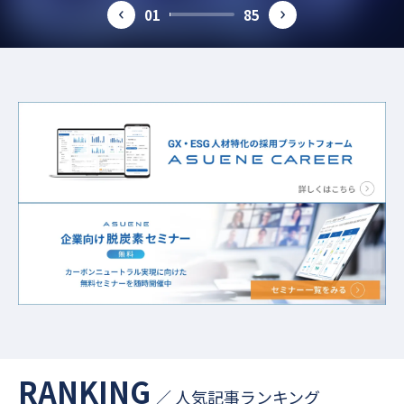
01
85
prev
next
#LCA
#CO2排出原単位
#資源循環
#GXSS
#環境問題
#サーキュラーエコノミー
#経済産業省
#地政学リスク
#ICP
#排出量取引
#CO2削減技術
#ジャパンパビリオン
#人権DD
#CO2排出係数
#循環型社会
#GXリーグ
#エネルギー
#電池
#人口光合成
#Scope3
#排出権取引
#再エネ
#国連機構変動枠組条約締約国会議
#SDGs
#排出原単位
#循環型経済
#VPP
#脱炭素
#電気EV
#スマートシティ
#サプライチェーン
#発電
#CDP
RANKING
／ 人気記事ランキング