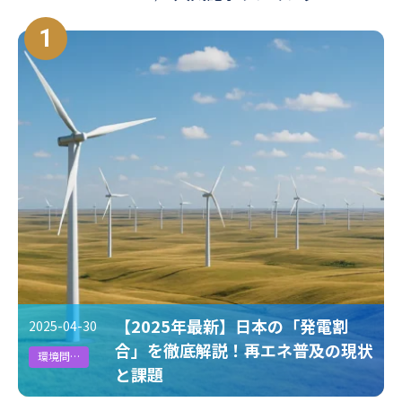
#エネマネ
#インターナルカーボンプライシング
1
#カーボンオフセット、カーボンプライシング、排出権取引、排出量取
引
#削減貢献量
#クリーニング
#自動車
#エコカー
#地域
#CSRD
#廃棄物
#CDP回答
#エネルギーマネジメント
#CO2算定
#ESG投資
#環境法
#ユニフォーム
#cop
#CSR
#脱炭素経営
#CSO
#CBAM
#リサイクル
#CDPスコア
#エネマネ事業者
#排出係数
#GX
【2025年最新】日本の「発電割
2025-04-30
#環境課題
#作業着
#パリ協定
#GX人材
#電力
合」を徹底解説！再エネ普及の現状
環境問題
と課題
#ESGデータ
#欧州規制
#人的資本
#気候変動