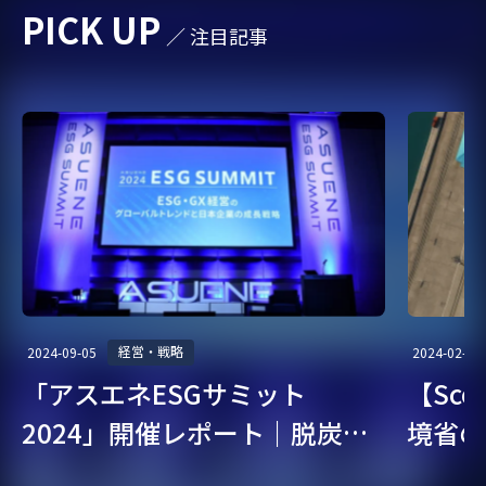
PICK UP
／ 注目記事
#東京都
#SBT
#カーボンクレジット
#CO2見える化
#環境リスク
#温室効果ガス
#TCFD
#国際規制
#グリーンビル認証
#省エネ
#TNFD
#燃料電池
#気候変動対策
#中小企業
#生物多様性
#温暖化対策
#SSBJ
#サステナビリティ
#PPA
#地球温暖化
#第三者保証
#ESG
#カーボンオフセット
#従業員満足度
#グリーンファイナンス
#CFP
経営・戦略
2024-09-05
2024-02-07
「アスエネESGサミット
【Sc
#バイオマス
#食品
#GXスキル標準
#RE100
2024」開催レポート｜脱炭
境省の
#FIP制度
#環境省
#ISO
#再生可能エネルギー
素・ESG経営を考える
ガイド
#カーボンプライシング
#排出量取引制度
#COP30