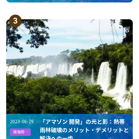
3
「アマゾン 開発」の光と影：熱帯
2023-06-29
雨林破壊のメリット・デメリットと
環境問題
解決への一歩