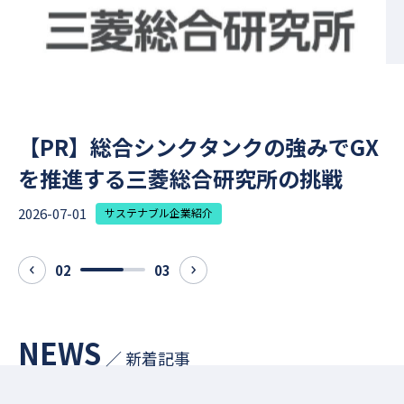
【PR】総合シンクタンクの強みでGX
を推進する三菱総合研究所の挑戦
2026-07-01
2
サステナブル企業紹介
02
03
prev
next
NEWS
／ 新着記事