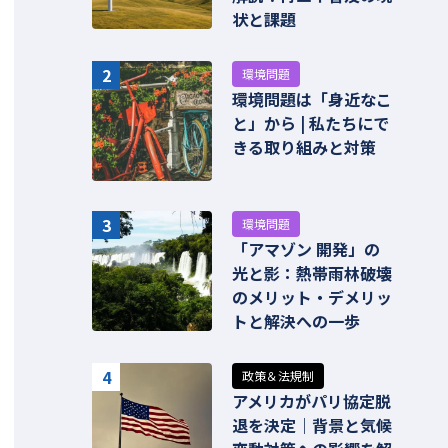
状と課題
2
環境問題
環境問題は「身近なこ
と」から | 私たちにで
きる取り組みと対策
3
環境問題
「アマゾン 開発」の
光と影：熱帯雨林破壊
のメリット・デメリッ
トと解決への一歩
4
政策＆法規制
アメリカがパリ協定脱
退を決定｜背景と気候