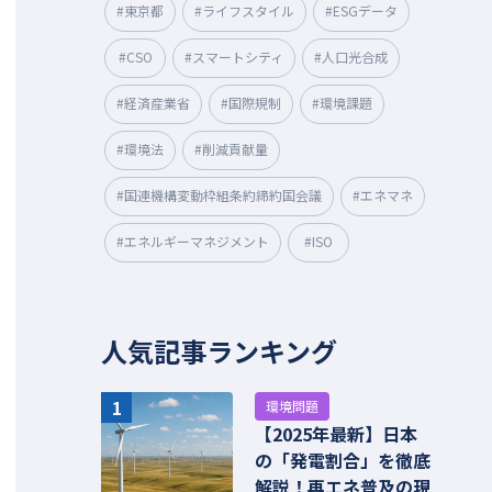
#東京都
#ライフスタイル
#ESGデータ
#CSO
#スマートシティ
#人口光合成
#経済産業省
#国際規制
#環境課題
#環境法
#削減貢献量
#国連機構変動枠組条約締約国会議
#エネマネ
#エネルギーマネジメント
#ISO
人気記事ランキング
1
環境問題
【2025年最新】日本
の「発電割合」を徹底
解説！再エネ普及の現