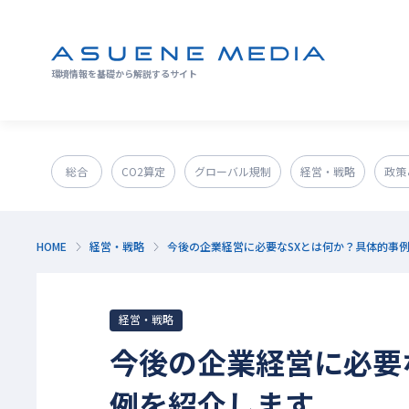
環境情報を基礎から解説するサイト
総合
CO2算定
グローバル規制
経営・戦略
政策
GX人材・スキル
補助金
その他
HOME
経営・戦略
今後の企業経営に必要なSXとは何か？具体的事
経営・戦略
今後の企業経営に必要
例を紹介します