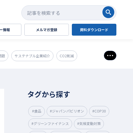
検索する
ー情報
メルマガ登録
資料ダウンロード
問題
サステナブル企業紹介
CO2削減
さらに表
タグから探す
#食品
#ジャパンパビリオン
#COP30
#グリーンファイナンス
#気候変動対策