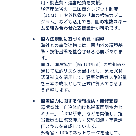
用・調査費・運営経費を支援。
経済産業省の「二国間クレジット制度
（JCM）」や外務省の「草の根協力プロ
グラム」なども活用でき、
国の複数スキー
ムを組み合わせた支援設計
が可能です。
国内法規制に基づく承認・調整
海外との事業連携には、国内外の環境基
準・技術基準を整合させる必要がありま
す。
国は、国際協定（MoUやLoI）の枠組みを
通じて法的リスクを最小化し、またJCM
認証制度を活用して、温室効果ガス削減量
を日本の成果として正式に算入できるよ
う調整します。
国際協力に関する情報提供・研修支援
環境省は「自治体向け脱炭素国際協力セ
ミナー」「JCM研修」などを開催し、担
当職員の国際交渉力・契約知識・事業評
価スキルを育成しています。
外務省・JICAのネットワークを通じて、