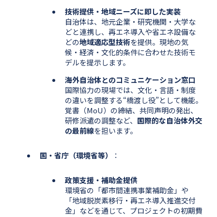
技術提供・地域ニーズに即した実装
自治体は、地元企業・研究機関・大学な
どと連携し、再エネ導入や省エネ設備な
どの
地域適応型技術
を提供。現地の気
候・経済・文化的条件に合わせた技術モ
デルを提示します。
海外自治体とのコミュニケーション窓口
国際協力の現場では、文化・言語・制度
の違いを調整する“橋渡し役”として機能。
覚書（MoU）の締結、共同声明の発出、
研修派遣の調整など、
国際的な自治体外交
の最前線
を担います。
国・省庁（環境省等）
：
政策支援・補助金提供
環境省の「都市間連携事業補助金」や
「地域脱炭素移行・再エネ導入推進交付
金」などを通じて、プロジェクトの初期費