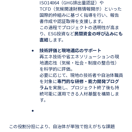
ISO14064（GHG排出量認証）や
TCFD（気候関連財務情報開示）といった
国際的枠組みに基づく指導を行い、報告
書作成や認証取得を支援します。
この過程でプロジェクトの透明性が高ま
り、ESG投資など
民間資金の呼び込みにも
直結
します。
技術評価と現地適応のサポート
再エネ技術や省エネソリューションの現
地適応性（気候・社会・制度の整合性）
を科学的に評価。
必要に応じて、現地の技術者や自治体職員
を対象に
専門的な研修・能力開発プログ
ラム
を実施し、プロジェクト終了後も持
続可能に運用できる人材基盤を構築しま
す。
この役割分担により、自治体が単独で抱えがちな課題