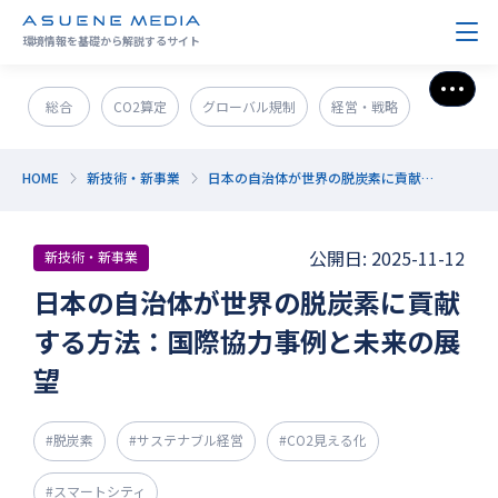
環境情報を基礎から解説するサイト
さら
総合
CO2算定
グローバル規制
経営・戦略
政策＆法規制
ESG・SDGs
新技術・新事業
HOME
新技術・新事業
日本の自治体が世界の脱炭素に貢献する方法：国際協力事例と未来の展望
発電・エネルギー
環境問題
サステナブル企業紹介
公開日: 2025-11-12
新技術・新事業
CO2削減
GX人材・スキル
補助金
その他
日本の自治体が世界の脱炭素に貢献
する方法：国際協力事例と未来の展
望
#脱炭素
#サステナブル経営
#CO2見える化
#スマートシティ