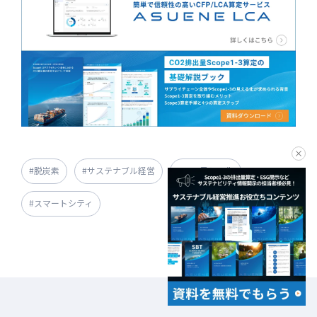
clo
#脱炭素
#サステナブル経営
#CO2見える化
#スマートシティ