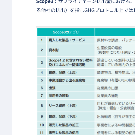
Scope3：
サプライチェーン排出量における、S
る他社の排出）を指しGHGプロトコル上では