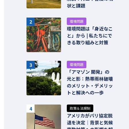
状と課題
2
環境問題
環境問題は「身近なこ
と」から | 私たちにで
きる取り組みと対策
3
環境問題
「アマゾン 開発」の
光と影：熱帯雨林破壊
のメリット・デメリッ
トと解決への一歩
4
政策＆法規制
アメリカがパリ協定脱
退を決定｜背景と気候