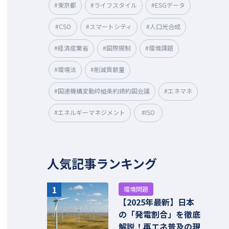
#東京都
#ライフスタイル
#ESGデータ
#CSO
#スマートシティ
#人口光合成
#経済産業省
#国際規制
#環境課題
#環境法
#削減貢献量
#国連機構変動枠組条約締約国会議
#エネマネ
#エネルギーマネジメント
#ISO
人気記事ランキング
1
環境問題
【2025年最新】日本
の「発電割合」を徹底
解説！再エネ普及の現