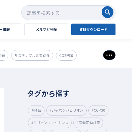
検索する
ー情報
メルマガ登録
資料ダウンロード
問題
サステナブル企業紹介
CO2削減
さらに表
タグから探す
#食品
#ジャパンパビリオン
#COP30
#グリーンファイナンス
#気候変動対策