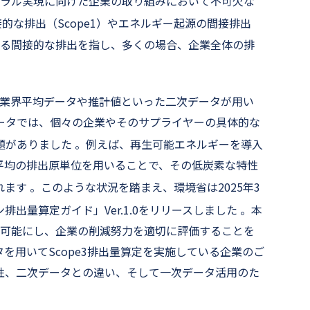
ートラル実現に向けた企業の取り組みにおいて不可欠な
直接的な排出（Scope1）やエネルギー起源の間接排出
らゆる間接的な排出を指し、多くの場合、企業全体の排
は、業界平均データや推計値といった二次データが用い
ータでは、個々の企業やそのサプライヤーの具体的な
題がありました
。例えば、再生可能エネルギーを導入
平均の排出原単位を用いることで、その低炭素な特性
れます
。このような状況を踏まえ、環境省は2025年3
出量算定ガイド」Ver.1.0をリリースしました
。本
定を可能にし、企業の削減努力を適切に評価することを
を用いてScope3排出量算定を実施している企業のご
性、二次データとの違い、そして一次データ活用のた