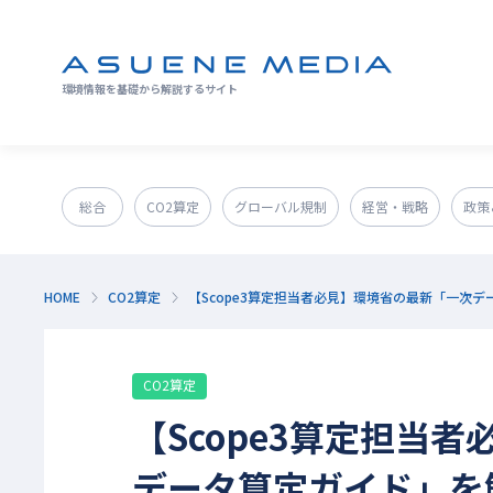
環境情報を基礎から解説するサイト
総合
CO2算定
グローバル規制
経営・戦略
政策
GX人材・スキル
補助金
その他
HOME
CO2算定
【Scope3算定担当者必見】環境省の最新「一次
CO2算定
【Scope3算定担当
データ算定ガイド」を