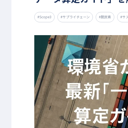
#Scope3
#サプライチェーン
#脱炭素
#サ