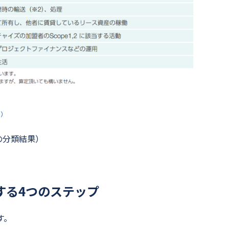
9）
動の分類結果）
定する4つのステップ
す。