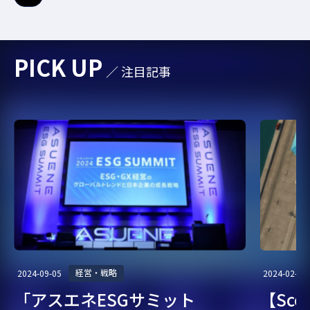
さらに表示
#国連機構変動枠組条約締約国会議
#SDGs
#排出原単位
#循環型経済
#VPP
#脱炭素
#電気EV
PICK UP
／ 注目記事
#スマートシティ
#サプライチェーン
#発電
#CDP
#エネマネ
#インターナルカーボンプライシング
#カーボンオフセット、カーボンプライシング、排出権取引、排出量取
引
#削減貢献量
#クリーニング
#自動車
#エコカー
#地域
#CSRD
#廃棄物
#CDP回答
#エネルギーマネジメント
#CO2算定
#ESG投資
#環境法
#ユニフォーム
#cop
#CSR
経営・戦略
2024-09-05
2024-02-07
「アスエネESGサミット
【Sc
#脱炭素経営
#CSO
#CBAM
#リサイクル