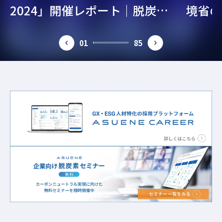
2024」開催レポート｜脱炭
境省の
#CDPスコア
#エネマネ事業者
#排出係数
#GX
素・ESG経営を考える
ガイド
#環境課題
#作業着
#パリ協定
#GX人材
#電力
01
85
prev
next
#ESGデータ
#欧州規制
#人的資本
#気候変動
#採用企業インタビュー
#FIT制度
#新事業
#補助金
#cat1
#カーボンニュートラル
#環境コンサルタント
#CO2排出削減
#ライフスタイル
#欧州電池規則
#人権
#サステナブル経営
#サステナブル転職
#GHG
#GX経営
#太陽光発電
#サーキュラー
#グリーン成長戦略
#CO2削減
#温室効果ガス削減
#東京都
#SBT
#カーボンクレジット
#CO2見える化