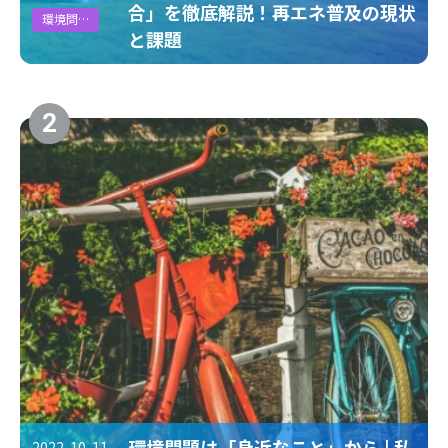
#LCA
#CO2排出原単位
#資源循環
#GXSS
合」を徹底解説！再エネ普及の現状
環境問題
と課題
#環境問題
#サーキュラーエコノミー
#経済産業省
#地政学リスク
2
環境問題は「身近なこと」から | 私
2022-10-11