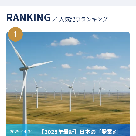
#環境リスク
#温室効果ガス
#TCFD
#国際規制
RANKING
／ 人気記事ランキング
#グリーンビル認証
#省エネ
#TNFD
#燃料電池
1
#気候変動対策
#中小企業
#生物多様性
#温暖化対策
#SSBJ
#サステナビリティ
#PPA
#地球温暖化
#第三者保証
#ESG
#カーボンオフセット
#従業員満足度
#グリーンファイナンス
#CFP
#バイオマス
#食品
#GXスキル標準
#RE100
#FIP制度
#環境省
#ISO
#再生可能エネルギー
#カーボンプライシング
#排出量取引制度
#COP30
【2025年最新】日本の「発電割
2025-04-30