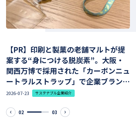
【PR】印刷と製菓の老舗マルトが提
案する“身につける脱炭素”。大阪・
関西万博で採用された「カーボンニュ
2
ートラルストラップ」で企業ブランデ
ィングを強化
2026-07-23
サステナブル企業紹介
02
03
prev
next