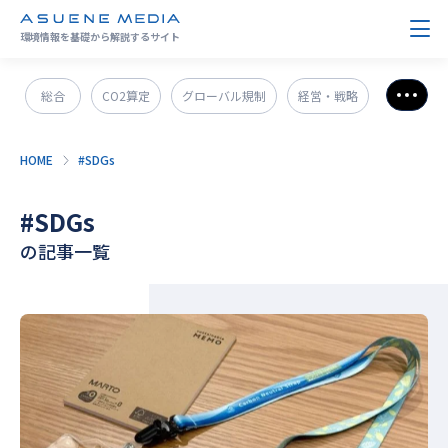
環境情報を基礎から解説するサイト
総合
CO2算定
グローバル規制
経営・戦略
さら
政策＆法規制
ESG・SDGs
新技術・新事業
HOME
#SDGs
発電・エネルギー
環境問題
サステナブル企業紹介
#SDGs
CO2削減
GX人材・スキル
補助金
その他
の記事一覧