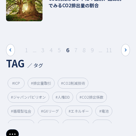
でみるCO2排出量の割合
prev
next
1
...
3
4
5
6
7
8
9
...
11
TAG
／ タグ
#ICP
#排出量取引
#CO2削減技術
#ジャパンパビリオン
#人権DD
#CO2排出係数
#循環型社会
#GXリーグ
#エネルギー
#電池
#人口光合成
#Scope3
#排出権取引
#再エネ