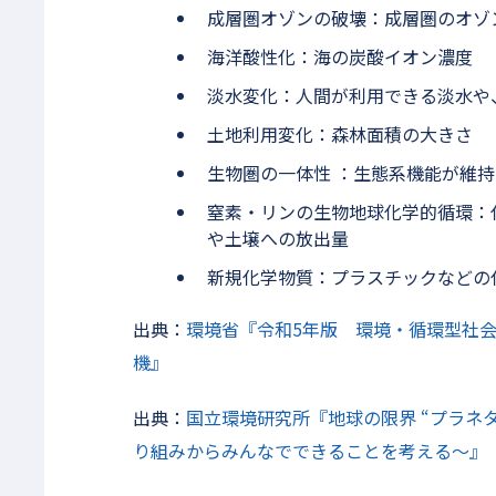
成層圏オゾンの破壊：成層圏のオゾ
海洋酸性化：海の炭酸イオン濃度
淡水変化：人間が利用できる淡水や
土地利用変化：森林面積の大きさ
生物圏の一体性 ：生態系機能が維
窒素・リンの生物地球化学的循環：
や土壌への放出量
新規化学物質：プラスチックなどの
出典：
環境省『令和5年版 環境・循環型社
機』
出典：
国立環境研究所『地球の限界 “プラネタ
り組みからみんなでできることを考える～』