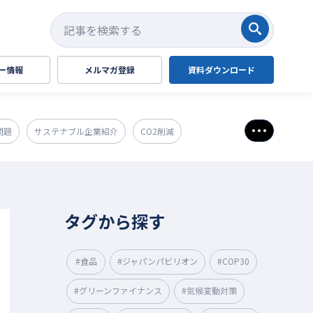
検索する
ー情報
メルマガ登録
資料ダウンロード
問題
サステナブル企業紹介
CO2削減
さらに表
タグから探す
#食品
#ジャパンパビリオン
#COP30
#グリーンファイナンス
#気候変動対策