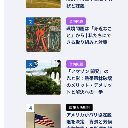
状と課題
2
環境問題
環境問題は「身近なこ
と」から | 私たちにで
きる取り組みと対策
3
環境問題
「アマゾン 開発」の
光と影：熱帯雨林破壊
のメリット・デメリッ
トと解決への一歩
4
政策＆法規制
アメリカがパリ協定脱
退を決定｜背景と気候