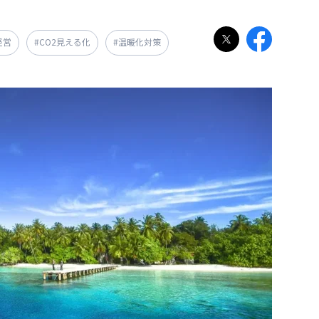
経営
#CO2見える化
#温暖化対策