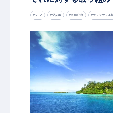
#SDGs
#脱炭素
#気候変動
#サステナブル