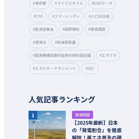
#東京都
#ライフスタイル
#ESGデータ
#CSO
#スマートシティ
#人口光合成
#経済産業省
#国際規制
#環境課題
#環境法
#削減貢献量
#国連機構変動枠組条約締約国会議
#エネマネ
#エネルギーマネジメント
#ISO
人気記事ランキング
1
環境問題
【2025年最新】日本
の「発電割合」を徹底
解説！再エネ普及の現