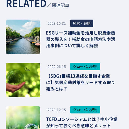
RELATED
／ 関連記事
経営・戦略
2023-10-31
ESGリース補助金を活用し脱炭素機
器の導入を！補助金の申請方法や活
用事例について詳しく解説
グローバル規制
2022-06-15
【SDGs目標13達成を目指す企業
に】気候変動対策をリードする取り
組みとは？
グローバル規制
2023-12-15
TCFDコンソーシアムとは？中小企業
が知っておくべき意味とメリット