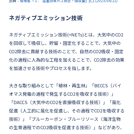
出典：
環境省『１． 温室効果ガス排出・吸収量』p,1.(2023/04/21)
ネガティブエミッション技術
ネガティブエミッション技術(=NETs)とは、大気中のCO2
を回収して吸収し、貯留・固定化することで、大気中の
CO2除去に貢献する技術のことで、自然のCO2吸収・固定
化の過程に人為的な工程を加えることで、CO2除去の効果
を加速させる技術やプロセスを指します。
大きな取り組みとして「植林・再生林」「BECCS（バイ
オマス発電の過程で発生するCO2を吸収する技術）」
「DACCS（大気中のCO2を直接吸収する技術）」「風化
促進（人工的に風化を促進し、その過程でCO2を吸収する
技術）」「ブルーカーボン・ブルーリソース（海洋生物
の生育過程でのCO2吸収を促進する技術）」などがあり、