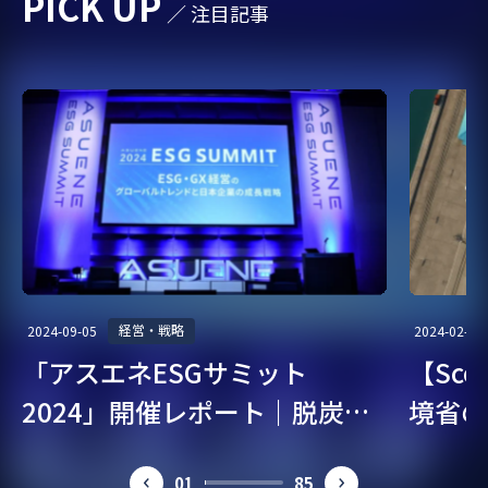
PICK UP
／ 注目記事
経営・戦略
2024-09-05
2024-02-07
「アスエネESGサミット
【Sc
2024」開催レポート｜脱炭
境省の
素・ESG経営を考える
ガイド
01
85