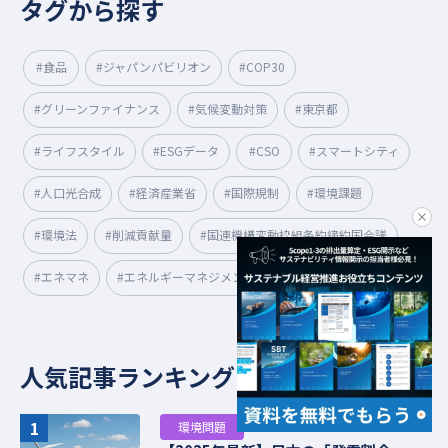
タグから探す
#食品
#ジャパンパビリオン
#COP30
#グリーンファイナンス
#気候変動対策
#東京都
#ライフスタイル
#ESGデータ
#CSO
#スマートシティ
#人口光合成
#経済産業省
#国際規制
#環境課題
clo
#環境法
#削減貢献量
#国連機構変動枠組条約締約国会議
#エネマネ
#エネルギーマネジメント
#ISO
人気記事ランキング
1
環境問題