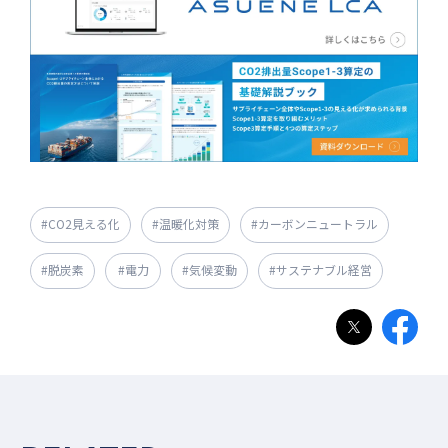
#CO2見える化
#温暖化対策
#カーボンニュートラル
#脱炭素
#電力
#気候変動
#サステナブル経営