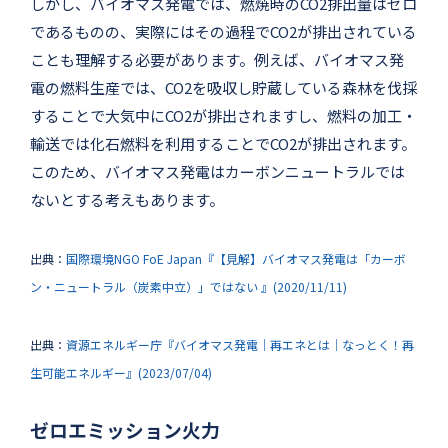
しかし、バイオマス発電では、燃焼時のCO2排出量はゼロ
であるものの、実際にはその過程でCO2が排出されている
ことも理解する必要があります。例えば、バイオマス発
電の燃料生産では、CO2を吸収し貯蔵している森林を伐採
することで大気中にCO2が排出されますし、燃料の加工・
輸送では化石燃料を利用することでCO2が排出されます。
このため、バイオマス発電はカーボンニュートラルでは
ないとする考えもあります。
出典：
国際環境NGO FoE Japan『【見解】バイオマス発電は「カーボ
ン・ニュートラル（炭素中立）」ではない 』(2020/11/11)
出典：
資源エネルギー庁『バイオマス発電｜再エネとは｜なっとく！再
生可能エネルギー』(2023/07/04)
ゼロエミッション火力