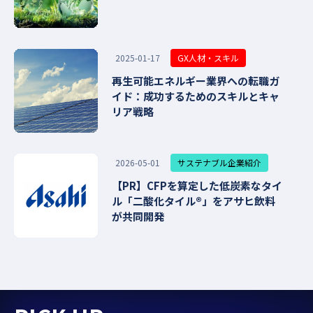
GX人材・スキル
2025-01-17
再生可能エネルギー業界への転職ガ
イド：成功するためのスキルとキャ
リア戦略
サステナブル企業紹介
2026-05-01
【PR】CFPを算定した低炭素なタイ
ル「二酸化タイル®」をアサヒ飲料
が共同開発