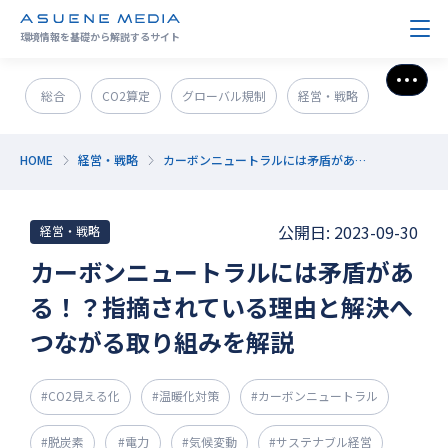
環境情報を基礎から解説するサイト
さら
総合
CO2算定
グローバル規制
経営・戦略
政策＆法規制
ESG・SDGs
新技術・新事業
HOME
経営・戦略
カーボンニュートラルには矛盾がある！？指摘されている理由と解決へつながる取り組みを解説
発電・エネルギー
環境問題
サステナブル企業紹介
公開日: 2023-09-30
経営・戦略
CO2削減
GX人材・スキル
補助金
その他
カーボンニュートラルには矛盾があ
る！？指摘されている理由と解決へ
つながる取り組みを解説
#CO2見える化
#温暖化対策
#カーボンニュートラル
#脱炭素
#電力
#気候変動
#サステナブル経営