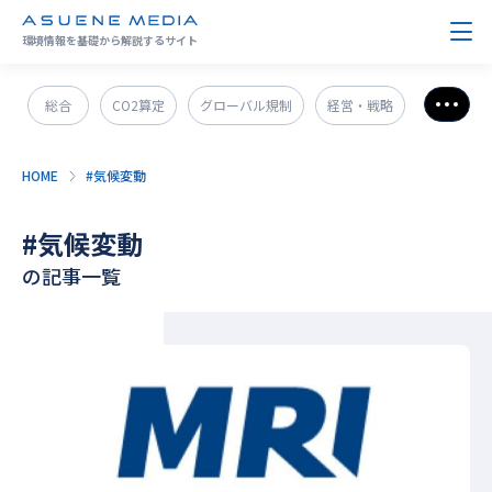
環境情報を基礎から解説するサイト
総合
CO2算定
グローバル規制
経営・戦略
さら
政策＆法規制
ESG・SDGs
新技術・新事業
HOME
#気候変動
発電・エネルギー
環境問題
サステナブル企業紹介
#気候変動
CO2削減
GX人材・スキル
補助金
その他
の記事一覧