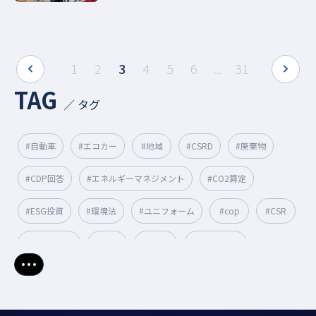
prev
next
1
2
3
4
5
6
...
31
TAG
／ タグ
#自動車
#エコカー
#地域
#CSRD
#廃棄物
#CDP回答
#エネルギーマネジメント
#CO2算定
#ESG投資
#環境法
#ユニフォーム
#cop
#CSR
#脱炭素経営
#CSO
#CBAM
#リサイクル
さらに表示
#CDPスコア
#エネマネ事業者
#排出係数
#GX
#環境課題
#作業着
#パリ協定
#GX人材
#電力