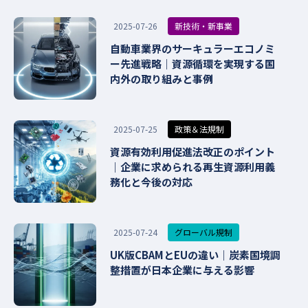
新技術・新事業
2025-07-26
自動車業界のサーキュラーエコノミ
ー先進戦略｜資源循環を実現する国
内外の取り組みと事例
政策＆法規制
2025-07-25
資源有効利用促進法改正のポイント
｜企業に求められる再生資源利用義
務化と今後の対応
グローバル規制
2025-07-24
UK版CBAMとEUの違い｜炭素国境調
整措置が日本企業に与える影響