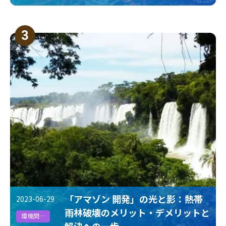
3
「アマゾン 開発」の光と影：熱帯
2023-06-29
雨林破壊のメリット・デメリットと
環境問題
解決への一歩