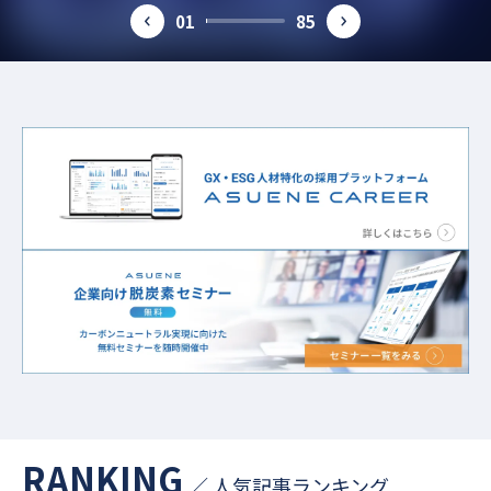
#グリーンビル認証
#省エネ
#TNFD
#燃料電池
01
85
prev
next
#気候変動対策
#中小企業
#生物多様性
#温暖化対策
#SSBJ
#サステナビリティ
#PPA
#地球温暖化
#第三者保証
#ESG
#カーボンオフセット
#従業員満足度
#グリーンファイナンス
#CFP
#バイオマス
#食品
#GXスキル標準
#RE100
#FIP制度
#環境省
#ISO
#再生可能エネルギー
#カーボンプライシング
#排出量取引制度
#COP30
#LCA
#CO2排出原単位
#資源循環
#GXSS
#環境問題
#サーキュラーエコノミー
#経済産業省
RANKING
／ 人気記事ランキング