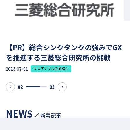
【PR】総合シンクタンクの強みでGX
を推進する三菱総合研究所の挑戦
2026-07-01
2
サステナブル企業紹介
02
03
prev
next
NEWS
／ 新着記事