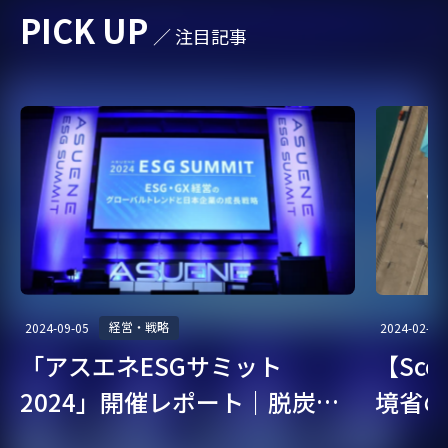
PICK UP
／ 注目記事
#ESGデータ
#欧州規制
#人的資本
#気候変動
#採用企業インタビュー
#FIT制度
#新事業
#補助金
#cat1
#カーボンニュートラル
#環境コンサルタント
#CO2排出削減
#ライフスタイル
#欧州電池規則
#人権
#サステナブル経営
#サステナブル転職
#GHG
#GX経営
#太陽光発電
#サーキュラー
#グリーン成長戦略
#CO2削減
#温室効果ガス削減
経営・戦略
2024-09-05
2024-02-07
「アスエネESGサミット
【Sc
#東京都
#SBT
#カーボンクレジット
#CO2見える化
2024」開催レポート｜脱炭
境省の
#環境リスク
#温室効果ガス
#TCFD
#国際規制
素・ESG経営を考える
ガイド