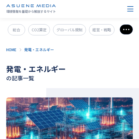
環境情報を基礎から解説するサイト
総合
CO2算定
グローバル規制
経営・戦略
さら
政策＆法規制
ESG・SDGs
新技術・新事業
HOME
発電・エネルギー
発電・エネルギー
環境問題
サステナブル企業紹介
発電・エネルギー
CO2削減
GX人材・スキル
補助金
その他
の記事一覧