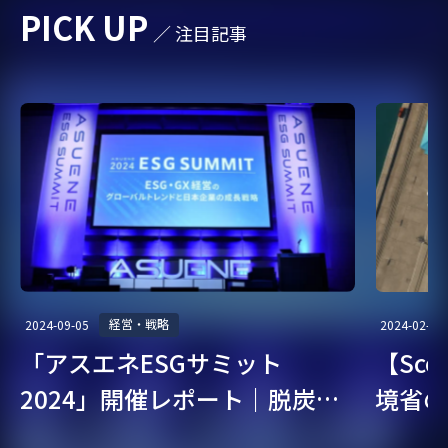
PICK UP
／ 注目記事
#スマートシティ
#サプライチェーン
#発電
#CDP
#エネマネ
#インターナルカーボンプライシング
#カーボンオフセット、カーボンプライシング、排出権取引、排出量取
引
#削減貢献量
#クリーニング
#自動車
#エコカー
#地域
#CSRD
#廃棄物
#CDP回答
#エネルギーマネジメント
#CO2算定
#ESG投資
#環境法
#ユニフォーム
#cop
#CSR
経営・戦略
2024-09-05
2024-02-07
「アスエネESGサミット
【Sc
#脱炭素経営
#CSO
#CBAM
#リサイクル
2024」開催レポート｜脱炭
境省の
#CDPスコア
#エネマネ事業者
#排出係数
#GX
素・ESG経営を考える
ガイド