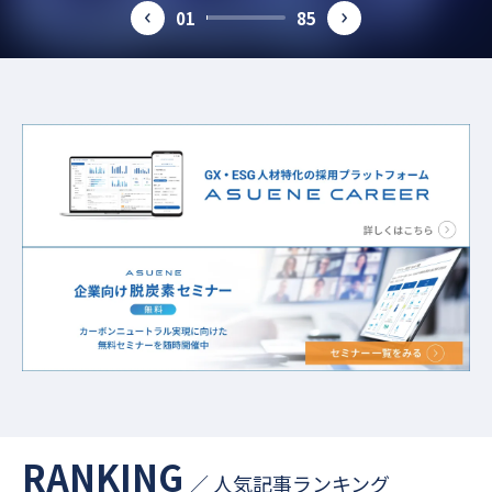
#環境課題
#作業着
#パリ協定
#GX人材
#電力
01
85
prev
next
#ESGデータ
#欧州規制
#人的資本
#気候変動
#採用企業インタビュー
#FIT制度
#新事業
#補助金
#cat1
#カーボンニュートラル
#環境コンサルタント
#CO2排出削減
#ライフスタイル
#欧州電池規則
#人権
#サステナブル経営
#サステナブル転職
#GHG
#GX経営
#太陽光発電
#サーキュラー
#グリーン成長戦略
#CO2削減
#温室効果ガス削減
#東京都
#SBT
#カーボンクレジット
#CO2見える化
#環境リスク
#温室効果ガス
#TCFD
#国際規制
RANKING
／ 人気記事ランキング