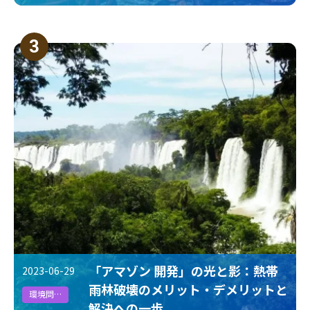
3
「アマゾン 開発」の光と影：熱帯
2023-06-29
雨林破壊のメリット・デメリットと
環境問題
解決への一歩