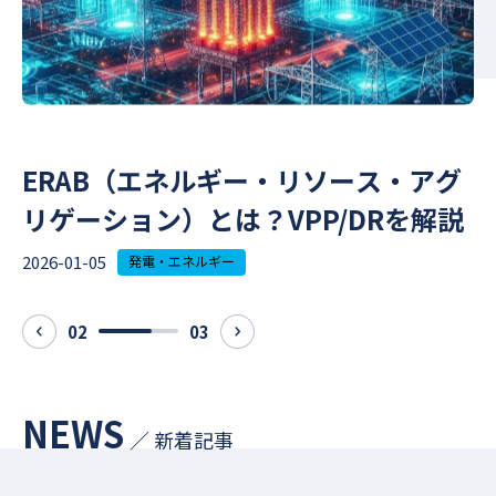
方
ERAB（エネルギー・リソース・アグ
リゲーション）とは？VPP/DRを解説
2026-01-05
2
発電・エネルギー
02
03
prev
next
NEWS
／ 新着記事