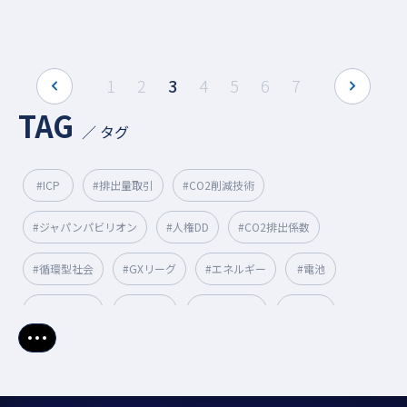
prev
next
1
2
3
4
5
6
7
TAG
／ タグ
#ICP
#排出量取引
#CO2削減技術
#ジャパンパビリオン
#人権DD
#CO2排出係数
#循環型社会
#GXリーグ
#エネルギー
#電池
#人口光合成
#Scope3
#排出権取引
#再エネ
さらに表示
#国連機構変動枠組条約締約国会議
#SDGs
#排出原単位
#循環型経済
#VPP
#脱炭素
#電気EV