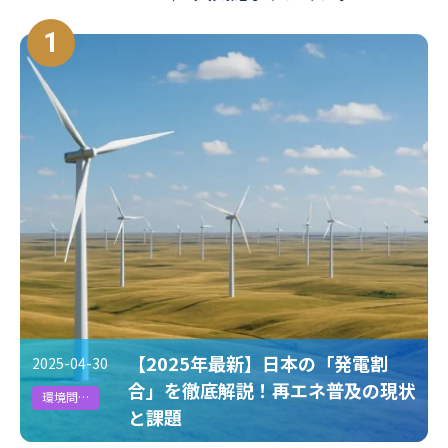
#グリーンビル認証
#省エネ
#TNFD
#燃料電池
1
#気候変動対策
#中小企業
#生物多様性
#温暖化対策
#SSBJ
#サステナビリティ
#PPA
#地球温暖化
#第三者保証
#ESG
#カーボンオフセット
#従業員満足度
#グリーンファイナンス
#CFP
#バイオマス
#食品
#GXスキル標準
#RE100
#FIP制度
#環境省
#ISO
#再生可能エネルギー
#カーボンプライシング
#排出量取引制度
#COP30
【2025年最新】日本の「発電割
2025-04-30
#LCA
#CO2排出原単位
#資源循環
#GXSS
合」を徹底解説！再エネ普及の現状
環境問題
と課題
#環境問題
#サーキュラーエコノミー
#経済産業省