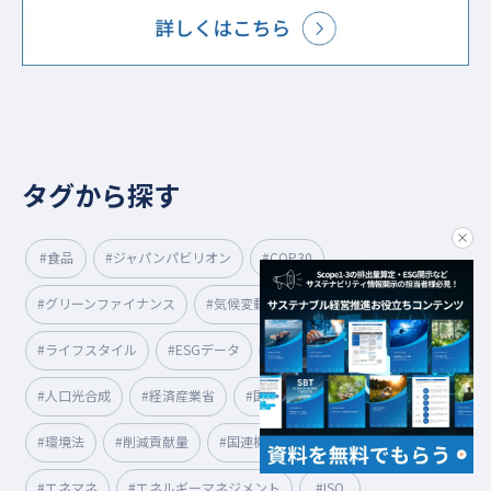
タグから探す
clo
#食品
#ジャパンパビリオン
#COP30
#グリーンファイナンス
#気候変動対策
#東京都
#ライフスタイル
#ESGデータ
#CSO
#スマートシティ
#人口光合成
#経済産業省
#国際規制
#環境課題
#環境法
#削減貢献量
#国連機構変動枠組条約締約国会議
#エネマネ
#エネルギーマネジメント
#ISO