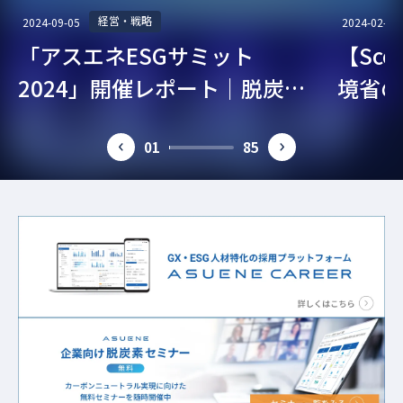
経営・戦略
2024-09-05
2024-02-07
「アスエネESGサミット
【Sc
2024」開催レポート｜脱炭
境省の
素・ESG経営を考える
ガイド
01
85
prev
next