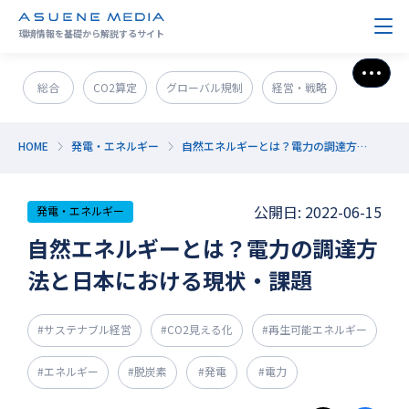
環境情報を基礎から解説するサイト
さら
総合
CO2算定
グローバル規制
経営・戦略
政策＆法規制
ESG・SDGs
新技術・新事業
HOME
発電・エネルギー
自然エネルギーとは？電力の調達方法と日本における現状・課題
発電・エネルギー
環境問題
サステナブル企業紹介
公開日: 2022-06-15
発電・エネルギー
CO2削減
GX人材・スキル
補助金
その他
自然エネルギーとは？電力の調達方
法と日本における現状・課題
#サステナブル経営
#CO2見える化
#再生可能エネルギー
#エネルギー
#脱炭素
#発電
#電力