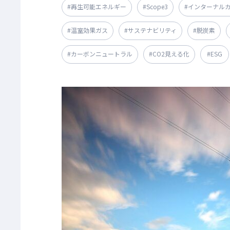
#再生可能エネルギー
#Scope3
#インターナル
#温室効果ガス
#サステナビリティ
#脱炭素
#カーボンニュートラル
#CO2見える化
#ESG