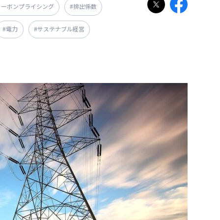
カーボンプライシング
#排出係数
#電力
#サステナブル経営