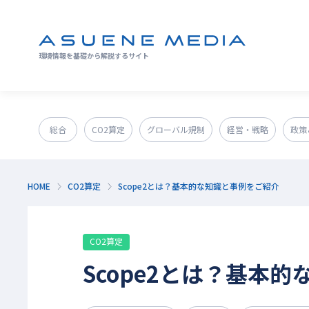
環境情報を基礎から解説するサイト
総合
CO2算定
グローバル規制
経営・戦略
政策
GX人材・スキル
補助金
その他
HOME
CO2算定
Scope2とは？基本的な知識と事例をご紹介
CO2算定
Scope2とは？基本