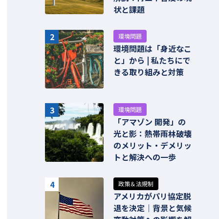
状と課題
2
環境問題
環境問題は「身近なこ
と」から | 私たちにで
きる取り組みと対策
3
環境問題
「アマゾン 開発」の
光と影：熱帯雨林破壊
のメリット・デメリッ
トと解決への一歩
4
政策＆法規制
アメリカがパリ協定脱
退を決定｜背景と気候