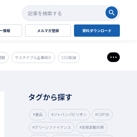
検索する
ー情報
メルマガ登録
資料ダウンロード
問題
サステナブル企業紹介
CO2削減
さらに表
タグから探す
#食品
#ジャパンパビリオン
#COP30
#グリーンファイナンス
#気候変動対策