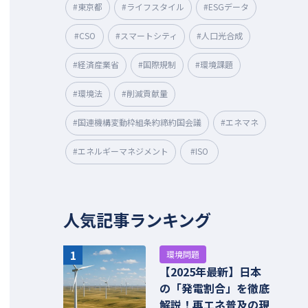
#東京都
#ライフスタイル
#ESGデータ
#CSO
#スマートシティ
#人口光合成
#経済産業省
#国際規制
#環境課題
#環境法
#削減貢献量
#国連機構変動枠組条約締約国会議
#エネマネ
#エネルギーマネジメント
#ISO
人気記事ランキング
1
環境問題
【2025年最新】日本
の「発電割合」を徹底
解説！再エネ普及の現