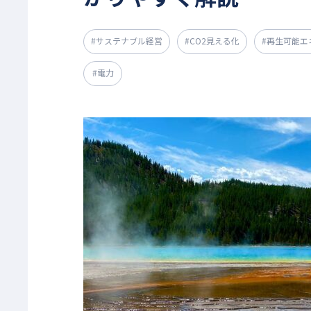
#サステナブル経営
#CO2見える化
#再生可能エ
#電力