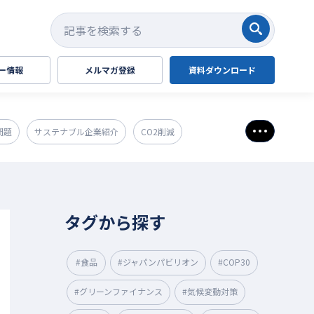
検索する
ー情報
メルマガ登録
資料ダウンロード
問題
サステナブル企業紹介
CO2削減
さらに表
タグから探す
#食品
#ジャパンパビリオン
#COP30
#グリーンファイナンス
#気候変動対策