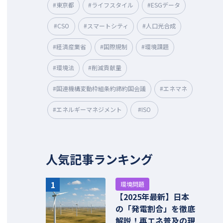
#東京都
#ライフスタイル
#ESGデータ
#CSO
#スマートシティ
#人口光合成
#経済産業省
#国際規制
#環境課題
#環境法
#削減貢献量
#国連機構変動枠組条約締約国会議
#エネマネ
#エネルギーマネジメント
#ISO
人気記事ランキング
1
環境問題
【2025年最新】日本
の「発電割合」を徹底
解説！再エネ普及の現