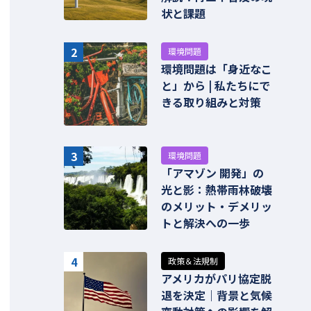
状と課題
2
環境問題
環境問題は「身近なこ
と」から | 私たちにで
きる取り組みと対策
3
環境問題
「アマゾン 開発」の
光と影：熱帯雨林破壊
のメリット・デメリッ
トと解決への一歩
4
政策＆法規制
アメリカがパリ協定脱
退を決定｜背景と気候