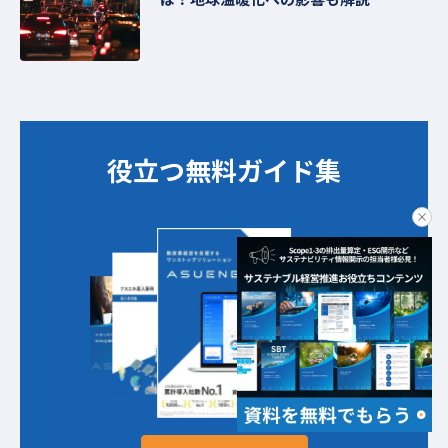
役立つ無料ガイド集​​
clo