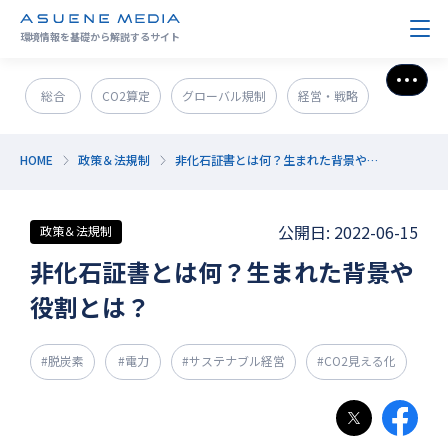
環境情報を基礎から解説するサイト
さら
総合
CO2算定
グローバル規制
経営・戦略
政策＆法規制
ESG・SDGs
新技術・新事業
HOME
政策＆法規制
非化石証書とは何？生まれた背景や役割とは？
発電・エネルギー
環境問題
サステナブル企業紹介
公開日: 2022-06-15
政策＆法規制
CO2削減
GX人材・スキル
補助金
その他
非化石証書とは何？生まれた背景や
役割とは？
#脱炭素
#電力
#サステナブル経営
#CO2見える化