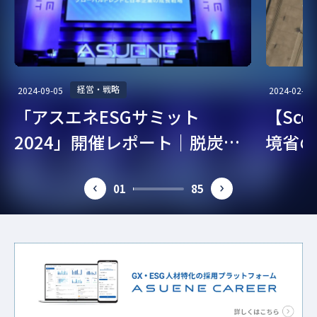
経営・戦略
2024-09-05
2024-02-07
「アスエネESGサミット
【Sc
2024」開催レポート｜脱炭
境省の
素・ESG経営を考える
ガイド
01
85
prev
next