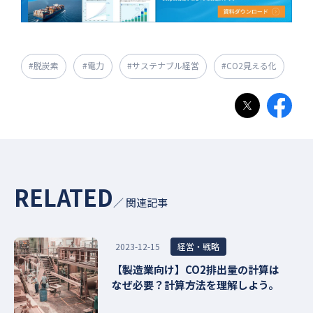
#脱炭素
#電力
#サステナブル経営
#CO2見える化
RELATED
／ 関連記事
経営・戦略
2023-12-15
【製造業向け】CO2排出量の計算は
なぜ必要？計算方法を理解しよう。