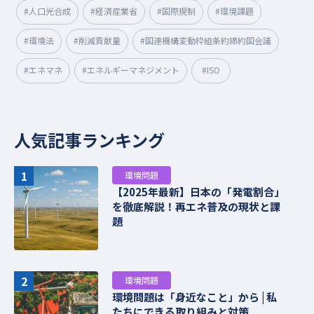
#人口光合成
#経済産業省
#国際規制
#環境課題
#環境法
#削減貢献量
#国連機構変動枠組条約締約国会議
#エネマネ
#エネルギーマネジメント
#ISO
人気記事ランキング
1
環境問題
【2025年最新】日本の「発電割合」
を徹底解説！再エネ普及の現状と課
題
2
環境問題
環境問題は「身近なこと」から | 私
たちにできる取り組みと対策