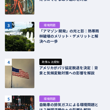
3
環境問題
「アマゾン 開発」の光と影：熱帯雨
林破壊のメリット・デメリットと解
決への一歩
4
政策＆法規制
アメリカがパリ協定脱退を決定｜背
景と気候変動対策への影響を解説
5
環境問題
自動車の排気ガスによる環境問題と
は？地球温暖化への影響も解説