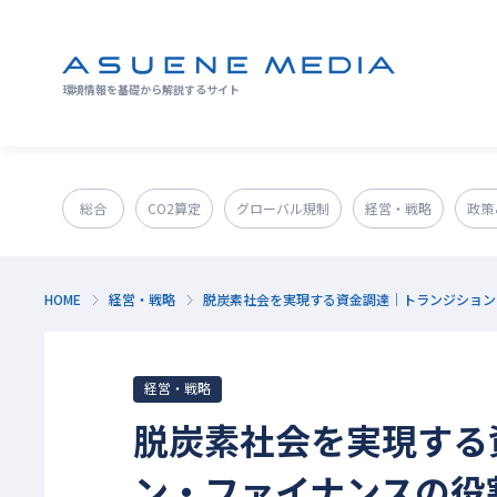
環境情報を基礎から解説するサイト
総合
CO2算定
グローバル規制
経営・戦略
政策
GX人材・スキル
補助金
その他
HOME
経営・戦略
脱炭素社会を実現する資金調達｜トランジション
経営・戦略
脱炭素社会を実現する
ン・ファイナンスの役