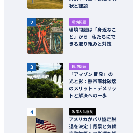
状と課題
2
環境問題
環境問題は「身近なこ
と」から | 私たちにで
きる取り組みと対策
3
環境問題
「アマゾン 開発」の
光と影：熱帯雨林破壊
のメリット・デメリッ
トと解決への一歩
4
政策＆法規制
アメリカがパリ協定脱
退を決定｜背景と気候