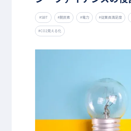
#SBT
#脱炭素
#電力
#従業員満足度
#CO2見える化