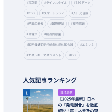
#東京都
#ライフスタイル
#ESGデータ
#CSO
#スマートシティ
#人口光合成
#経済産業省
#国際規制
#環境課題
#環境法
#削減貢献量
#国連機構変動枠組条約締約国会議
#エネマネ
#エネルギーマネジメント
#ISO
人気記事ランキング
1
環境問題
【2025年最新】日本
の「発電割合」を徹底
解説！再エネ普及の現