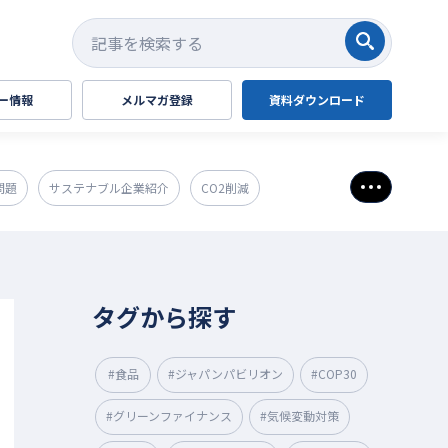
検索する
ー情報
メルマガ登録
資料ダウンロード
問題
サステナブル企業紹介
CO2削減
さらに表
タグから探す
#食品
#ジャパンパビリオン
#COP30
#グリーンファイナンス
#気候変動対策