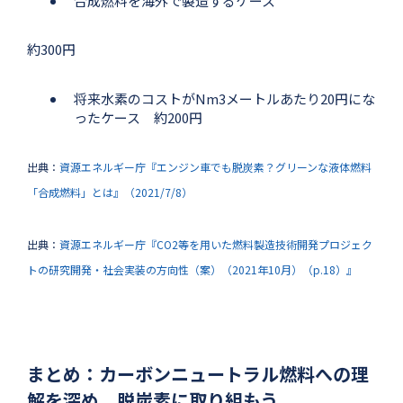
合成燃料を海外で製造するケース
約300円
将来水素のコストがNm3メートルあたり20円にな
ったケース 約200円
出典：
資源エネルギー庁『エンジン車でも脱炭素？グリーンな液体燃料
「合成燃料」とは』（2021/7/8）
出典：
資源エネルギー庁『CO2等を用いた燃料製造技術開発プロジェク
トの研究開発・社会実装の方向性（案）（2021年10月）（p.18）』
まとめ：カーボンニュートラル燃料への理
解を深め、脱炭素に取り組もう