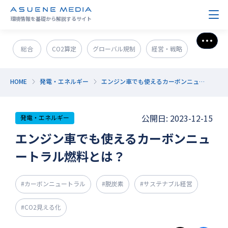
環境情報を基礎から解説するサイト
さら
総合
CO2算定
グローバル規制
経営・戦略
政策＆法規制
ESG・SDGs
新技術・新事業
HOME
発電・エネルギー
エンジン車でも使えるカーボンニュートラル燃料とは？
発電・エネルギー
環境問題
サステナブル企業紹介
公開日: 2023-12-15
発電・エネルギー
CO2削減
GX人材・スキル
補助金
その他
エンジン車でも使えるカーボンニュ
ートラル燃料とは？
#カーボンニュートラル
#脱炭素
#サステナブル経営
#CO2見える化