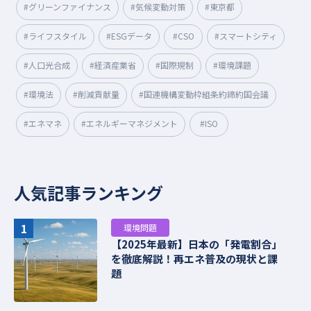
#グリーンファイナンス
#気候変動対策
#東京都
#ライフスタイル
#ESGデータ
#CSO
#スマートシティ
#人口光合成
#経済産業省
#国際規制
#環境課題
#環境法
#削減貢献量
#国連機構変動枠組条約締約国会議
#エネマネ
#エネルギーマネジメント
#ISO
人気記事ランキング
1
環境問題
【2025年最新】日本の「発電割合」
を徹底解説！再エネ普及の現状と課
題