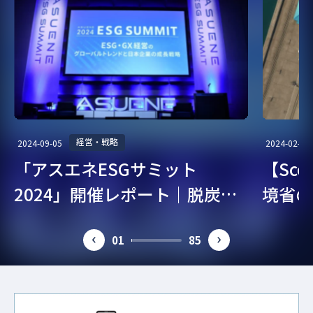
経営・戦略
2024-09-05
2024-02-07
「アスエネESGサミット
【Sc
2024」開催レポート｜脱炭
境省の
素・ESG経営を考える
ガイド
01
85
prev
next