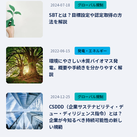
グローバル規制
2024-07-18
SBTとは？目標設定や認定取得の方
法を解説
発電・エネルギー
2022-06-15
環境にやさしい木質バイオマス発
電。概要や手続きを分かりやすく解
説
グローバル規制
2024-12-25
CSDDD（企業サステナビリティ・デ
ュー・ディリジェンス指令）とは？
企業が今知るべき持続可能性の新し
い規範