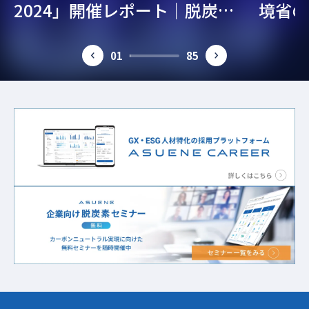
2024」開催レポート｜脱炭
境省の
素・ESG経営を考える
ガイド
01
85
prev
next