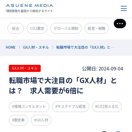
環境情報を基礎から解説するサイト
さら
総合
CO2算定
グローバル規制
経営・戦略
政策＆法規制
ESG・SDGs
新技術・新事業
HOME
GX人材・スキル
転職市場で大注目の「GX人材」とは？ 求人需要が6倍に
発電・エネルギー
環境問題
サステナブル企業紹介
公開日: 2024-09-04
GX人材・スキル
CO2削減
GX人材・スキル
補助金
その他
転職市場で大注目の「GX人材」と
は？ 求人需要が6倍に
#環境コンサルタント
#サステナブル経営
#CO2見える化
#脱炭素
#GX人材