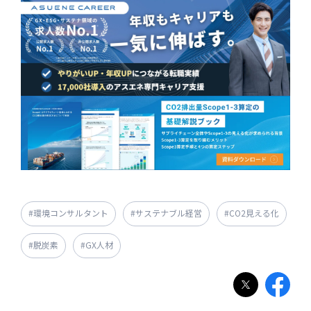
#環境コンサルタント
#サステナブル経営
#CO2見える化
#脱炭素
#GX人材