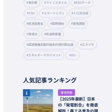
#東京都
#ライフスタイル
#ESGデータ
#CSO
#スマートシティ
#人口光合成
#経済産業省
#国際規制
#環境課題
#環境法
#削減貢献量
#国連機構変動枠組条約締約国会議
#エネマネ
#エネルギーマネジメント
#ISO
人気記事ランキング
1
環境問題
【2025年最新】日本
の「発電割合」を徹底
解説！再エネ普及の現