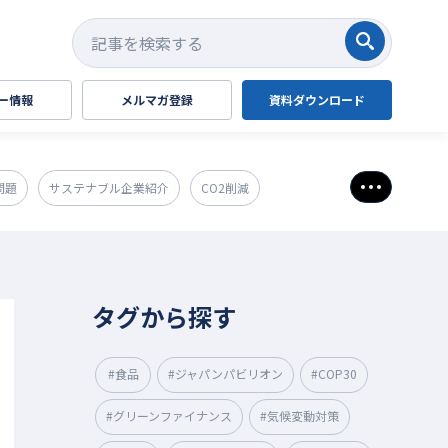
検索する
ー情報
メルマガ登録
資料ダウンロード
問題
サステナブル企業紹介
CO2削減
さらに表
タグから探す
#食品
#ジャパンパビリオン
#COP30
#グリーンファイナンス
#気候変動対策