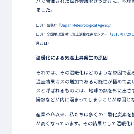
ハで開催された世界会議をきっかけに、地球
ました。
出典：気象庁『
Japan Meteorological Agency
』
出典：全国地球温暖化防止活動推進センター『
2010/07
月29日）
温暖化による気温上昇発生の原因
それでは、その温暖化はどのような原因で起
温室効果ガスの増加である可能性が極めて高
スと呼ばれるものには、地球の熱を外に出さ
陽熱などが内に溜まってしまうことが原因と
産業革命以来、私たちは多くの二酸化炭素を
が高くなっています。その結果として温暖化