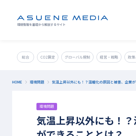
環境情報を基礎から解説するサイト
総合
CO2算定
グローバル規制
経営・戦略
政策
GX人材・スキル
補助金
その他
HOME
環境問題
気温上昇以外にも！？温暖化の原因と被害、企業が
環境問題
気温上昇以外にも！？
ができることとは？