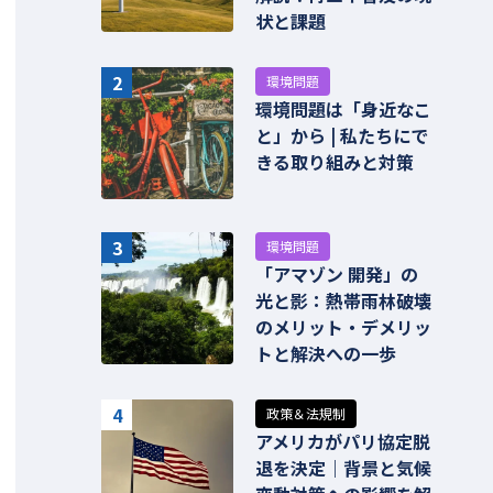
状と課題
2
環境問題
環境問題は「身近なこ
と」から | 私たちにで
きる取り組みと対策
3
環境問題
「アマゾン 開発」の
光と影：熱帯雨林破壊
のメリット・デメリッ
トと解決への一歩
4
政策＆法規制
アメリカがパリ協定脱
退を決定｜背景と気候