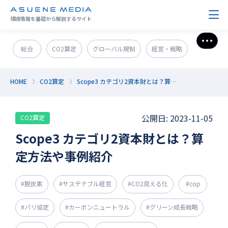
環境情報を基礎から解説するサイト
さら
総合
CO2算定
グローバル規制
経営・戦略
政策＆法規制
ESG・SDGs
新技術・新事業
HOME
CO2算定
Scope3 カテゴリ2資本財とは？算定方法や事例紹介
発電・エネルギー
環境問題
サステナブル企業紹介
公開日: 2023-11-05
CO2算定
CO2削減
GX人材・スキル
補助金
その他
Scope3 カテゴリ2資本財とは？算
定方法や事例紹介
#脱炭素
#サステナブル経営
#CO2見える化
#cop
#パリ協定
#カーボンニュートラル
#グリーン成長戦略