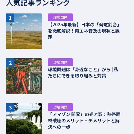
人気記事ランキング
1
環境問題
【2025年最新】日本の「発電割合」
を徹底解説！再エネ普及の現状と課
題
2
環境問題
環境問題は「身近なこと」から | 私
たちにできる取り組みと対策
3
環境問題
「アマゾン 開発」の光と影：熱帯雨
林破壊のメリット・デメリットと解
決への一歩