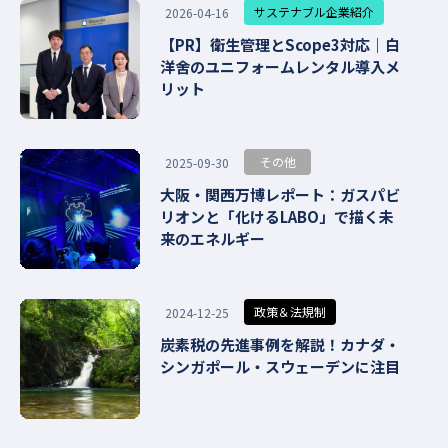
サステナブル企業紹介
2026-04-16
【PR】衛生管理とScope3対応｜白
洋舍のユニフォームレンタル導入メ
リット
その他
2025-09-30
大阪・関西万博レポート：ガスパビ
リオンと「化けるLABO」で描く未
来のエネルギー
政策＆法規制
2024-12-25
炭素税の先進事例を解説！カナダ・
シンガポール・スウェーデンに注目