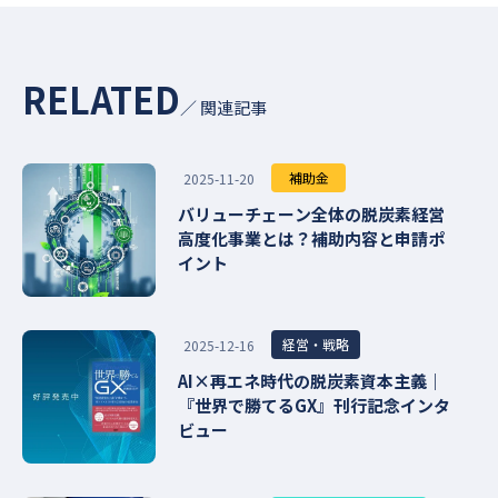
RELATED
／ 関連記事
補助金
2025-11-20
バリューチェーン全体の脱炭素経営
高度化事業とは？補助内容と申請ポ
イント
経営・戦略
2025-12-16
AI×再エネ時代の脱炭素資本主義｜
『世界で勝てるGX』刊行記念インタ
ビュー