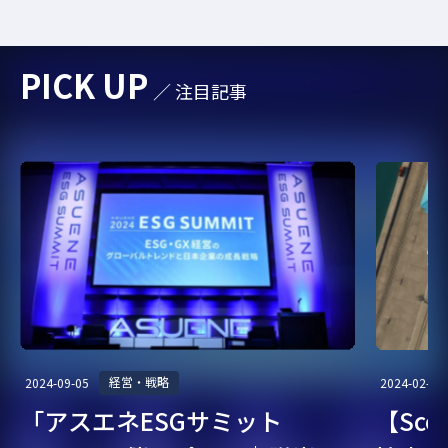
PICK UP
／ 注目記事
経営・戦略
2024-09-05
2024-02-07
「アスエネESGサミット
【Sc