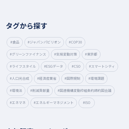
タグから探す
#食品
#ジャパンパビリオン
#COP30
#グリーンファイナンス
#気候変動対策
#東京都
#ライフスタイル
#ESGデータ
#CSO
#スマートシティ
#人口光合成
#経済産業省
#国際規制
#環境課題
#環境法
#削減貢献量
#国連機構変動枠組条約締約国会議
#エネマネ
#エネルギーマネジメント
#ISO