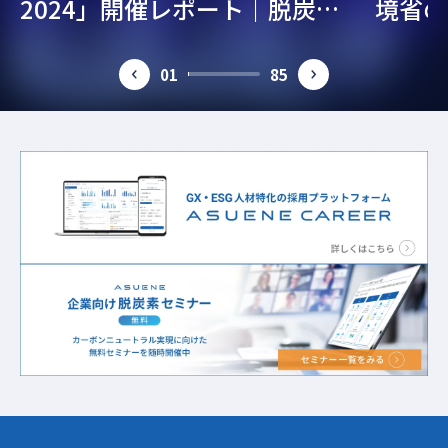
2024」開催レポート｜脱炭
境省の
素・ESG経営を考える
ガイド
01
85
prev
next