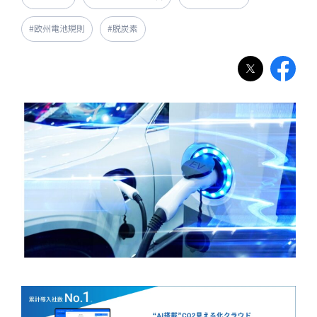
#欧州電池規則
#脱炭素