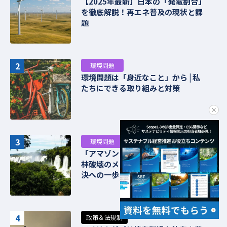
【2025年最新】日本の「発電割合」
を徹底解説！再エネ普及の現状と課
題
2
環境問題
環境問題は「身近なこと」から | 私
たちにできる取り組みと対策
clo
3
環境問題
「アマゾン 開発」の光と影：熱帯雨
林破壊のメリット・デメリットと解
決への一歩
4
政策＆法規制