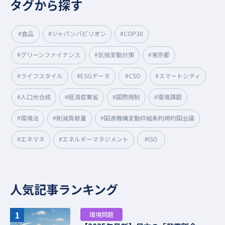
タグから探す
#食品
#ジャパンパビリオン
#COP30
#グリーンファイナンス
#気候変動対策
#東京都
#ライフスタイル
#ESGデータ
#CSO
#スマートシティ
#人口光合成
#経済産業省
#国際規制
#環境課題
#環境法
#削減貢献量
#国連機構変動枠組条約締約国会議
#エネマネ
#エネルギーマネジメント
#ISO
人気記事ランキング
1
環境問題