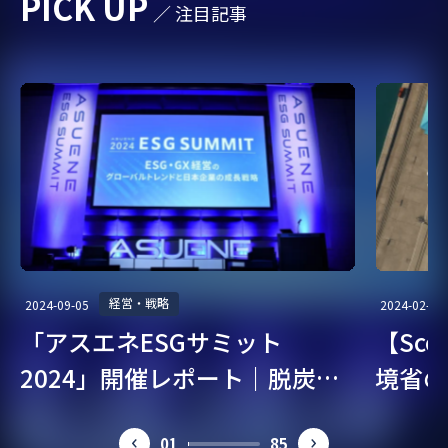
PICK UP
／ 注目記事
経営・戦略
2024-09-05
2024-02-07
「アスエネESGサミット
【Sc
2024」開催レポート｜脱炭
境省の
素・ESG経営を考える
ガイド
01
85