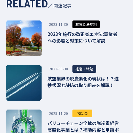
RELATED
／ 関連記事
政策＆法規制
2023-11-30
2023年施行の改正省エネ法:事業者
への影響と対策について解説
経営・戦略
2023-09-30
航空業界の脱炭素化の現状は！？進
捗状況とANAの取り組みを解説！
補助金
2025-11-20
バリューチェーン全体の脱炭素経営
高度化事業とは？補助内容と申請ポ