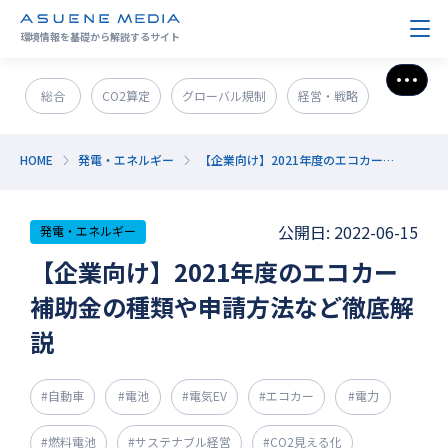
環境情報を基礎から解説するサイト
さら
総合
CO2算定
グローバル規制
経営・戦略
政策＆法規制
ESG・SDGs
新技術・新事業
HOME
発電・エネルギー
【企業向け】2021年度のエコカー補助金の種類や申請方法など徹底解説
発電・エネルギー
環境問題
サステナブル企業紹介
公開日: 2022-06-15
発電・エネルギー
CO2削減
GX人材・スキル
補助金
その他
【企業向け】2021年度のエコカー
補助金の種類や申請方法など徹底解
説
#自動車
#電池
#電気EV
#エコカー
#電力
#燃料電池
#サステナブル経営
#CO2見える化