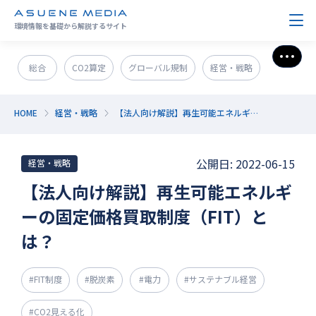
環境情報を基礎から解説するサイト
さら
総合
CO2算定
グローバル規制
経営・戦略
政策＆法規制
ESG・SDGs
新技術・新事業
HOME
経営・戦略
【法人向け解説】再生可能エネルギーの固定価格買取制度（FIT）とは？
発電・エネルギー
環境問題
サステナブル企業紹介
公開日: 2022-06-15
経営・戦略
CO2削減
GX人材・スキル
補助金
その他
【法人向け解説】再生可能エネルギ
ーの固定価格買取制度（FIT）と
は？
#FIT制度
#脱炭素
#電力
#サステナブル経営
#CO2見える化