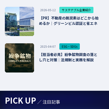
サステナブル企業紹介
2026-05-12
【PR】不動産の脱炭素はどこから始
めるか｜グリーンビル認証と省エネ
ESG・SDGs
2025-04-07
【担当者必見】紛争鉱物調査の落と
し穴と対策｜法規制と実務を解説
PICK UP
／ 注目記事