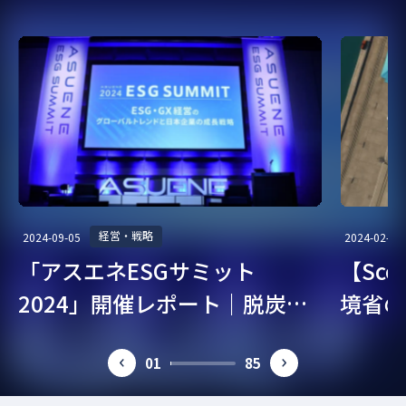
経営・戦略
2024-09-05
2024-02-07
「アスエネESGサミット
【Sc
2024」開催レポート｜脱炭
境省の
素・ESG経営を考える
ガイド
01
85
prev
next