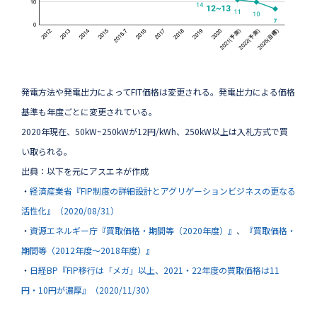
発電方法や発電出力によってFIT価格は変更される。発電出力による価格
基準も年度ごとに変更されている。
2020年現在、50kW~250kWが12円/kWh、250kW以上は入札方式で買
い取られる。
出典：以下を元にアスエネが作成
・
経済産業省『FIP制度の詳細設計とアグリゲーションビジネスの更なる
活性化』（2020/08/31）
・
資源エネルギー庁『買取価格・期間等（2020年度）』
、
『買取価格・
期間等（2012年度～2018年度）』
・
日経BP『FIP移行は「メガ」以上、2021・22年度の買取価格は11
円・10円が濃厚』（2020/11/30）