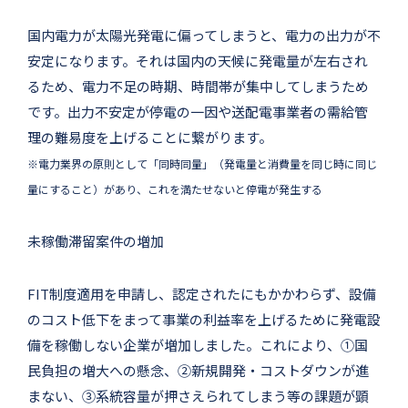
国内電力が太陽光発電に偏ってしまうと、電力の出力が不
安定になります。それは国内の天候に発電量が左右され
るため、電力不足の時期、時間帯が集中してしまうため
です。出力不安定が停電の一因や送配電事業者の需給管
理の難易度を上げることに繋がります。
※電力業界の原則として「同時同量」（発電量と消費量を同じ時に同じ
量にすること）があり、これを満たせないと停電が発生する
未稼働滞留案件の増加
FIT制度適用を申請し、認定されたにもかかわらず、設備
のコスト低下をまって事業の利益率を上げるために発電設
備を稼働しない企業が増加しました。これにより、①国
民負担の増大への懸念、②新規開発・コストダウンが進
まない、③系統容量が押さえられてしまう等の課題が顕