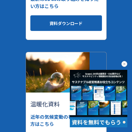
い方はこちら
資料ダウンロード
clo
温暖化資料
近年の気候変動の状況を知りたい
方はこちら