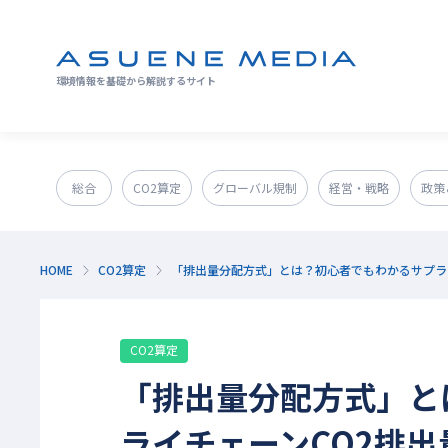
環境情報を基礎から解説するサイト
総合
CO2算定
グローバル規制
経営・戦略
政策
GX人材・スキル
補助金
その他
HOME
CO2算定
「排出量分配方式」とは？初心者でもわかるサプラ
CO2算定
「排出量分配方式」と
ライチェーンCO2排