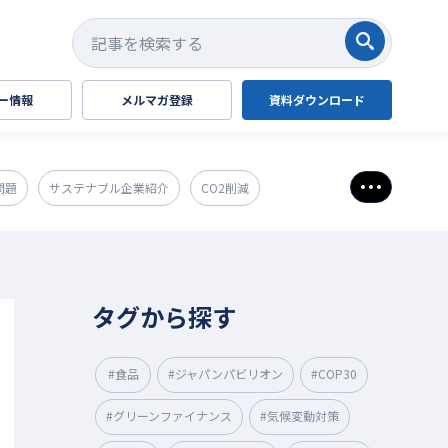
検索する
ー情報
メルマガ登録
資料ダウンロード
問題
サステナブル企業紹介
CO2削減
さらに表
タグから探す
#食品
#ジャパンパビリオン
#COP30
#グリーンファイナンス
#気候変動対策