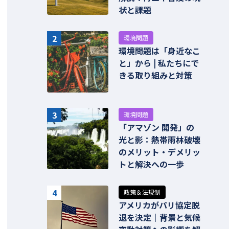
状と課題
2
環境問題
環境問題は「身近なこ
と」から | 私たちにで
きる取り組みと対策
3
環境問題
「アマゾン 開発」の
光と影：熱帯雨林破壊
のメリット・デメリッ
トと解決への一歩
4
政策＆法規制
アメリカがパリ協定脱
退を決定｜背景と気候