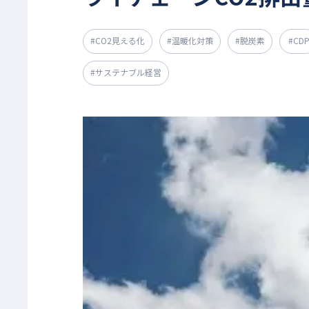
#CO2見える化
#温暖化対策
#脱炭素
#CD
#サステナブル経営