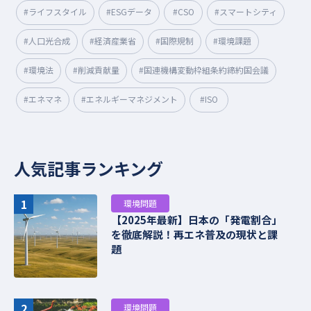
#ライフスタイル
#ESGデータ
#CSO
#スマートシティ
#人口光合成
#経済産業省
#国際規制
#環境課題
#環境法
#削減貢献量
#国連機構変動枠組条約締約国会議
#エネマネ
#エネルギーマネジメント
#ISO
人気記事ランキング
1
環境問題
【2025年最新】日本の「発電割合」
を徹底解説！再エネ普及の現状と課
題
2
環境問題