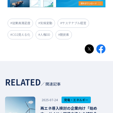
#従業員満足度
#気候変動
#サステナブル経営
#CO2見える化
#人権DD
#脱炭素
RELATED
／ 関連記事
発電・エネルギー
2025-07-24
再エネ導入検討の企業向け「始め