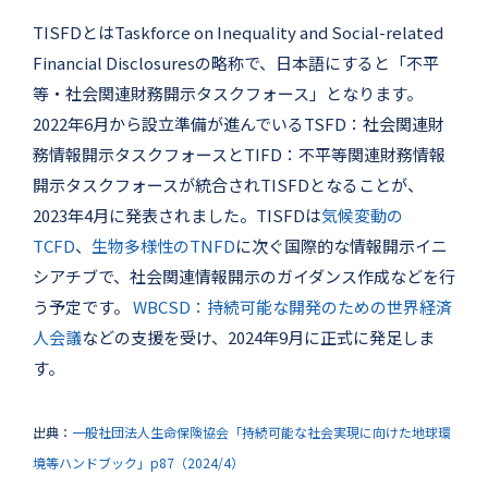
TISFDとはTaskforce on Inequality and Social-related
Financial Disclosuresの略称で、日本語にすると「不平
等・社会関連財務開示タスクフォース」となります。
2022年6月から設立準備が進んでいるTSFD：社会関連財
務情報開示タスクフォースとTIFD：不平等関連財務情報
開示タスクフォースが統合されTISFDとなることが、
2023年4月に発表されました。TISFDは
気候変動の
TCFD
、
生物多様性のTNFD
に次ぐ国際的な情報開示イニ
シアチブで、社会関連情報開示のガイダンス作成などを行
う予定です。
WBCSD：持続可能な開発のための世界経済
人会議
などの支援を受け、2024年9月に正式に発足しま
す。
出典：
一般社団法人生命保険協会「持続可能な社会実現に向けた地球環
境等ハンドブック」p87（2024/4）