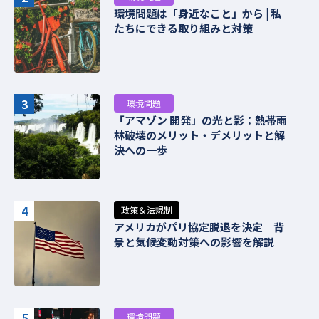
環境問題は「身近なこと」から | 私
たちにできる取り組みと対策
3
環境問題
「アマゾン 開発」の光と影：熱帯雨
林破壊のメリット・デメリットと解
決への一歩
4
政策＆法規制
アメリカがパリ協定脱退を決定｜背
景と気候変動対策への影響を解説
5
環境問題