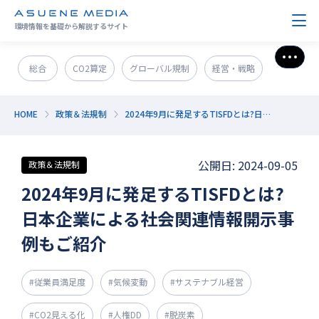
環境情報を基礎から解説するサイト
さら
総合
CO2算定
グローバル規制
経営・戦略
政策＆法規制
ESG・SDGs
新技術・新事業
HOME
政策＆法規制
2024年9月に発足するTISFDとは?日本企業による社会関連情報開示事例もご紹介
発電・エネルギー
環境問題
サステナブル企業紹介
公開日: 2024-09-05
政策＆法規制
CO2削減
GX人材・スキル
補助金
その他
2024年9月に発足するTISFDとは?
日本企業による社会関連情報開示事
例もご紹介
#従業員満足度
#気候変動
#サステナブル経営
#CO2見える化
#人権DD
#脱炭素