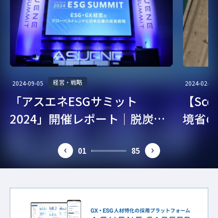
経営・戦略
2024-09-05
2024-02-07
「アスエネESGサミット
【Sc
2024」開催レポート｜脱炭
境省の
素・ESG経営を考える
ガイド
01
85
prev
next