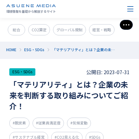
環境情報を基礎から解説するサイト
さら
総合
CO2算定
グローバル規制
経営・戦略
政策＆法規制
ESG・SDGs
新技術・新事業
HOME
ESG・SDGs
「マテリアリティ」とは？企業の未来を判断する取り組みについてご紹介！
発電・エネルギー
環境問題
サステナブル企業紹介
公開日: 2023-07-31
ESG・SDGs
CO2削減
GX人材・スキル
補助金
その他
「マテリアリティ」とは？企業の未
来を判断する取り組みについてご紹
介！
#脱炭素
#従業員満足度
#気候変動
#サステナブル経営
#CO2見える化
#SDGs