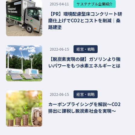
サステナブル企業紹介
2025-04-11
【PR】環境配慮型床コンクリート研
磨仕上げでCO2とコストを削減｜桑
路建塗
経営・戦略
2022-06-15
【脱炭素実現の鍵】ガソリンより強
いパワーをもつ水素エネルギーとは
経営・戦略
2022-06-15
カーボンプライシングを解説〜CO2
排出に課税し脱炭素社会を実現〜