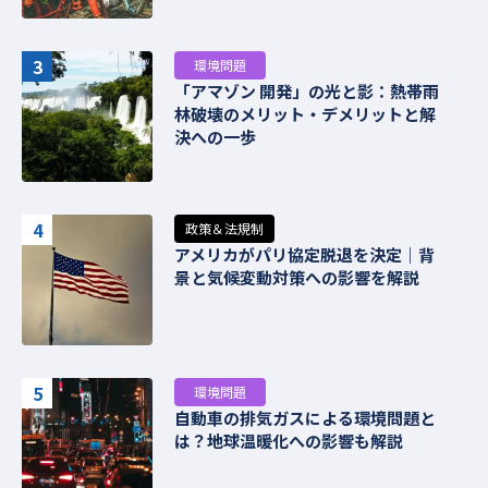
3
環境問題
「アマゾン 開発」の光と影：熱帯雨
林破壊のメリット・デメリットと解
決への一歩
4
政策＆法規制
アメリカがパリ協定脱退を決定｜背
景と気候変動対策への影響を解説
5
環境問題
自動車の排気ガスによる環境問題と
は？地球温暖化への影響も解説