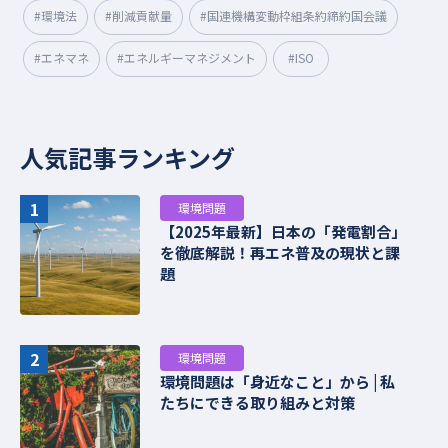
#環境法
#削減貢献量
#国連機構変動枠組条約締約国会議
#エネマネ
#エネルギーマネジメント
#ISO
人気記事ランキング
1
環境問題
【2025年最新】日本の「発電割合」
を徹底解説！再エネ普及の現状と課
題
2
環境問題
環境問題は「身近なこと」から | 私
たちにできる取り組みと対策