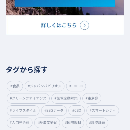
タグから探す
#食品
#ジャパンパビリオン
#COP30
#グリーンファイナンス
#気候変動対策
#東京都
#ライフスタイル
#ESGデータ
#CSO
#スマートシティ
#人口光合成
#経済産業省
#国際規制
#環境課題