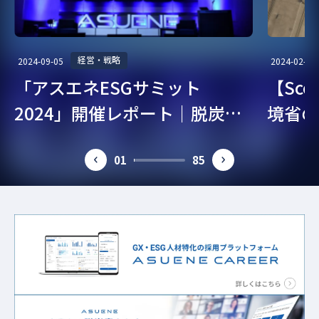
経営・戦略
2024-09-05
2024-02-07
「アスエネESGサミット
【Sc
2024」開催レポート｜脱炭
境省の
素・ESG経営を考える
ガイド
01
85
prev
next