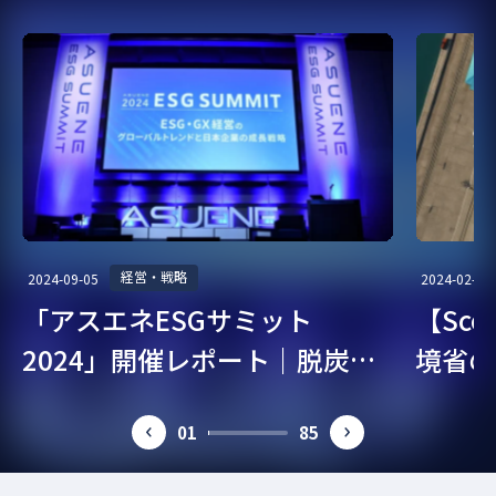
経営・戦略
2024-09-05
2024-02-07
「アスエネESGサミット
【Sc
2024」開催レポート｜脱炭
境省の
素・ESG経営を考える
ガイド
01
85
prev
next