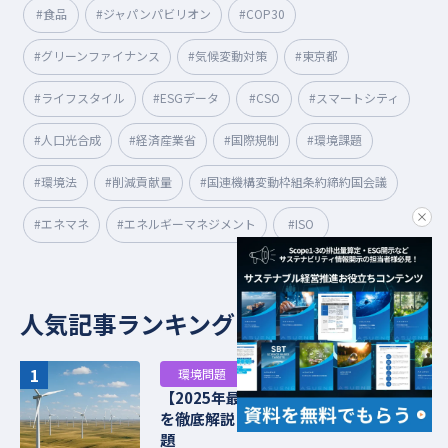
#食品
#ジャパンパビリオン
#COP30
#グリーンファイナンス
#気候変動対策
#東京都
#ライフスタイル
#ESGデータ
#CSO
#スマートシティ
#人口光合成
#経済産業省
#国際規制
#環境課題
#環境法
#削減貢献量
#国連機構変動枠組条約締約国会議
clo
#エネマネ
#エネルギーマネジメント
#ISO
人気記事ランキング
1
環境問題
【2025年最新】日本の「発電割合」
を徹底解説！再エネ普及の現状と課
題