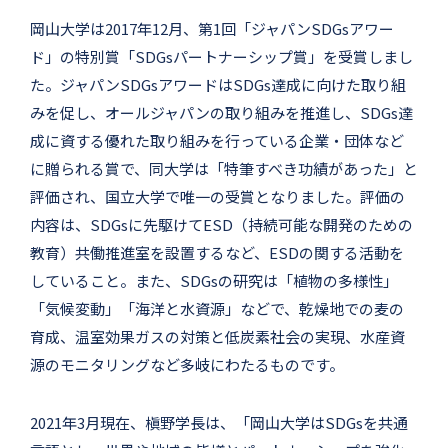
岡山大学は2017年12月、第1回「ジャパンSDGsアワー
ド」の特別賞「SDGsパートナーシップ賞」を受賞しまし
た。ジャパンSDGsアワードはSDGs達成に向けた取り組
みを促し、オールジャパンの取り組みを推進し、SDGs達
成に資する優れた取り組みを行っている企業・団体など
に贈られる賞で、同大学は「特筆すべき功績があった」と
評価され、国立大学で唯一の受賞となりました。評価の
内容は、SDGsに先駆けてESD（持続可能な開発のための
教育）共働推進室を設置するなど、ESDの関する活動を
していること。また、SDGsの研究は「植物の多様性」
「気候変動」「海洋と水資源」などで、乾燥地での麦の
育成、温室効果ガスの対策と低炭素社会の実現、水産資
源のモニタリングなど多岐にわたるものです。
2021年3月現在、槇野学長は、「岡山大学はSDGsを共通