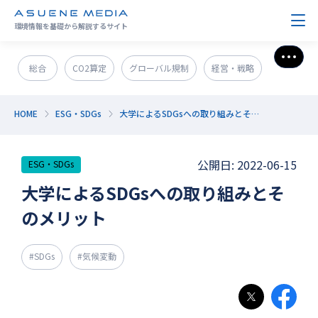
環境情報を基礎から解説するサイト
さら
総合
CO2算定
グローバル規制
経営・戦略
政策＆法規制
ESG・SDGs
新技術・新事業
HOME
ESG・SDGs
大学によるSDGsへの取り組みとそのメリット
発電・エネルギー
環境問題
サステナブル企業紹介
公開日: 2022-06-15
ESG・SDGs
CO2削減
GX人材・スキル
補助金
その他
大学によるSDGsへの取り組みとそ
のメリット
#SDGs
#気候変動