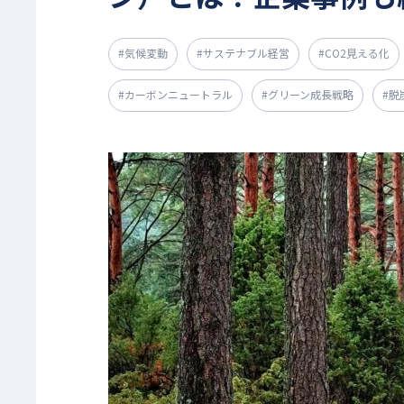
#気候変動
#サステナブル経営
#CO2見える化
#カーボンニュートラル
#グリーン成長戦略
#脱