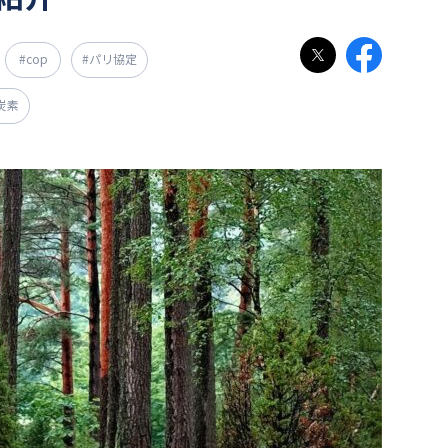
#cop
#パリ協定
炭素