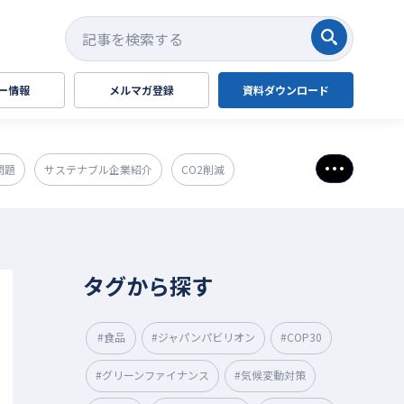
検索する
ー情報
メルマガ登録
資料ダウンロード
問題
サステナブル企業紹介
CO2削減
さらに表
タグから探す
#食品
#ジャパンパビリオン
#COP30
#グリーンファイナンス
#気候変動対策