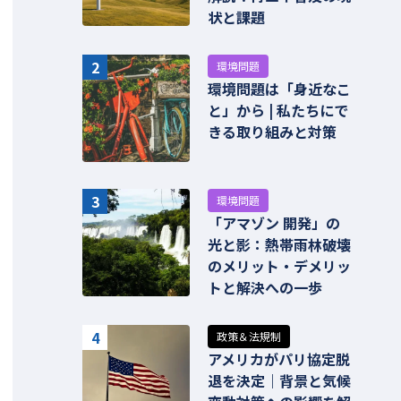
状と課題
2
環境問題
環境問題は「身近なこ
と」から | 私たちにで
きる取り組みと対策
3
環境問題
「アマゾン 開発」の
光と影：熱帯雨林破壊
のメリット・デメリッ
トと解決への一歩
4
政策＆法規制
アメリカがパリ協定脱
退を決定｜背景と気候