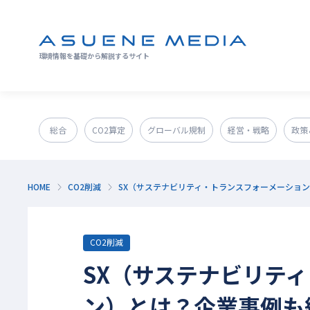
環境情報を基礎から解説するサイト
総合
CO2算定
グローバル規制
経営・戦略
政策
GX人材・スキル
補助金
その他
HOME
CO2削減
SX（サステナビリティ・トランスフォーメーショ
CO2削減
SX（サステナビリテ
ン）とは？企業事例も