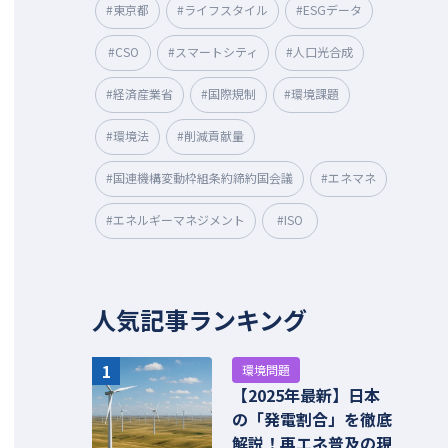
#東京都
#ライフスタイル
#ESGデータ
#CSO
#スマートシティ
#人口光合成
#経済産業省
#国際規制
#環境課題
#環境法
#削減貢献量
#国連機構変動枠組条約締約国会議
#エネマネ
#エネルギーマネジメント
#ISO
人気記事ランキング
1
環境問題
【2025年最新】日本
の「発電割合」を徹底
解説！再エネ普及の現