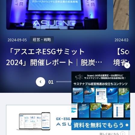
経営・戦略
2024-09-05
2024-02-07
「アスエネESGサミット
【Sc
2024」開催レポート｜脱炭
境省の
clo
素・ESG経営を考える
ガイド
01
85
prev
next