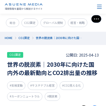
環境情報を基礎から解説するサイト
さら
総合
CO2算定
グローバル規制
経営・戦略
政策＆法規制
ESG・SDGs
新技術・新事業
HOME
CO2算定
世界の脱炭素｜2030年に向けた国内外の最新動向とCO2排出量の推移
発電・エネルギー
環境問題
サステナブル企業紹介
公開日: 2025-04-13
CO2算定
CO2削減
GX人材・スキル
補助金
その他
世界の脱炭素｜2030年に向けた国
内外の最新動向とCO2排出量の推移
#気候変動
#サステナブル経営
#CO2見える化
#カーボンニュートラル
#脱炭素