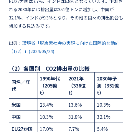
EU27カ国は7.7%、インドは6.8%となっています。予測さ
れる2030年には排出量は351億トンに増加し、中国が
32.1%、インドが9.3%となり、その他の国々の排出割合も
増加する見込みです。
出典：
環境省「脱炭素社会の実現に向けた国際的な動向
（1/2）」(2024/05/24)
（2）各国別｜CO2排出量の比較
1990年代
2021年
2030年予
国名／年
（205億
（336億
測（351億
代
t）
t）
t）
米国
23.4%
13.6%
10.3%
中国
10.3%
31.8%
32.1%
EU27か国
17.0%
7.7%
5.4%