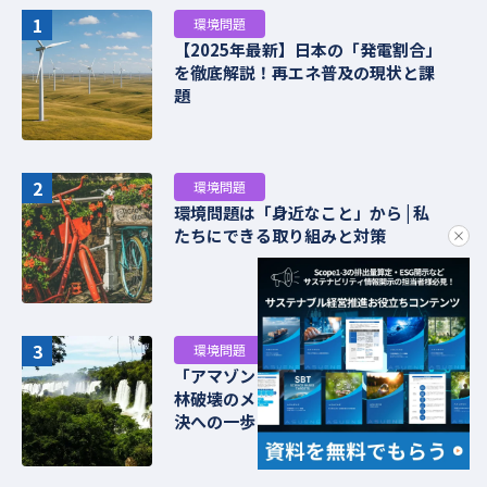
1
環境問題
【2025年最新】日本の「発電割合」
を徹底解説！再エネ普及の現状と課
題
2
環境問題
環境問題は「身近なこと」から | 私
たちにできる取り組みと対策
clo
3
環境問題
「アマゾン 開発」の光と影：熱帯雨
林破壊のメリット・デメリットと解
決への一歩