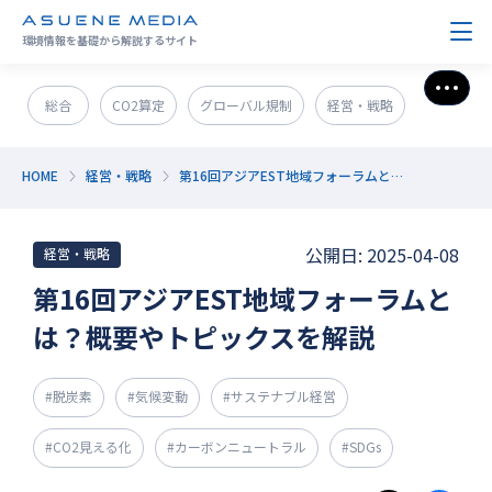
環境情報を基礎から解説するサイト
さら
総合
CO2算定
グローバル規制
経営・戦略
政策＆法規制
ESG・SDGs
新技術・新事業
HOME
経営・戦略
第16回アジアEST地域フォーラムとは？概要やトピックスを解説
発電・エネルギー
環境問題
サステナブル企業紹介
公開日: 2025-04-08
経営・戦略
CO2削減
GX人材・スキル
補助金
その他
第16回アジアEST地域フォーラムと
は？概要やトピックスを解説
#脱炭素
#気候変動
#サステナブル経営
#CO2見える化
#カーボンニュートラル
#SDGs