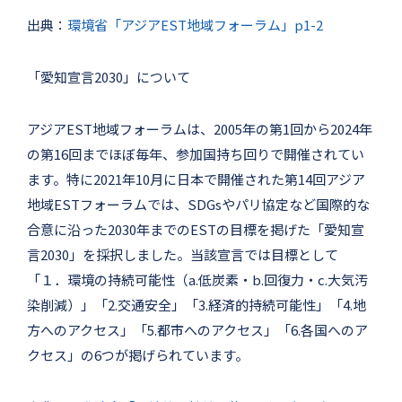
出典：
環境省「アジアEST地域フォーラム」p1-2
「愛知宣言2030」について
アジアEST地域フォーラムは、2005年の第1回から2024年
の第16回までほぼ毎年、参加国持ち回りで開催されてい
ます。特に2021年10月に日本で開催された第14回アジア
地域ESTフォーラムでは、SDGsやパリ協定など国際的な
合意に沿った2030年までのESTの目標を掲げた「愛知宣
言2030」を採択しました。当該宣言では目標として
「１．環境の持続可能性（a.低炭素・b.回復力・c.大気汚
染削減）」「2.交通安全」「3.経済的持続可能性」「4.地
方へのアクセス」「5.都市へのアクセス」「6.各国へのア
クセス」の6つが掲げられています。