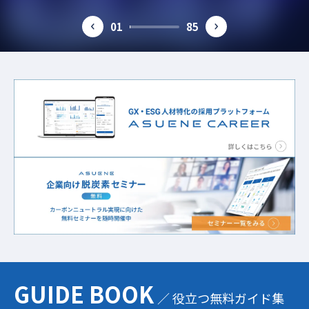
素・ESG経営を考える
ガイド
01
85
prev
next
GUIDE BOOK
／ 役立つ無料ガイド集