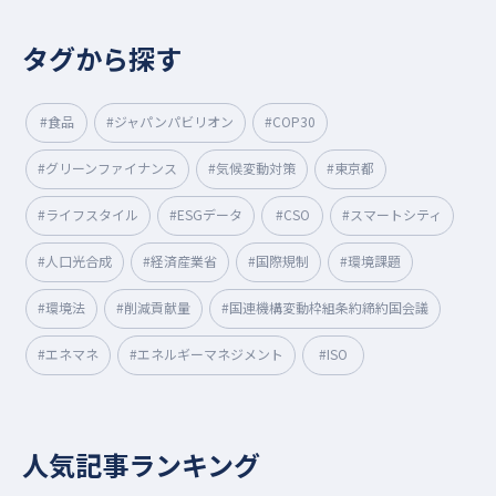
タグから探す
#食品
#ジャパンパビリオン
#COP30
#グリーンファイナンス
#気候変動対策
#東京都
#ライフスタイル
#ESGデータ
#CSO
#スマートシティ
#人口光合成
#経済産業省
#国際規制
#環境課題
#環境法
#削減貢献量
#国連機構変動枠組条約締約国会議
#エネマネ
#エネルギーマネジメント
#ISO
人気記事ランキング