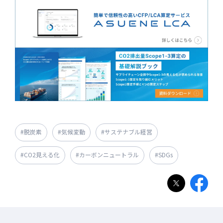
#脱炭素
#気候変動
#サステナブル経営
#CO2見える化
#カーボンニュートラル
#SDGs