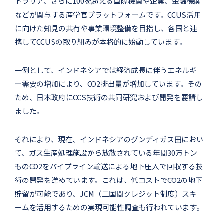
トラリア、さらに100を超える国際機関や企業、金融機関
などが関与する産学官プラットフォームです。CCUS活用
に向けた知見の共有や事業環境整備を目指し、各国と連
携してCCUSの取り組みが本格的に始動しています。
一例として、インドネシアでは経済成長に伴うエネルギ
ー需要の増加により、CO2排出量が増加しています。その
ため、日本政府にCCS技術の共同研究および開発を要請し
ました。
それにより、現在、インドネシアのグンディガス田におい
て、ガス生産処理施設から放散されている年間30万トン
ものCO2をパイプライン輸送による地下圧入で回収する技
術の開発を進めています。これは、低コストでCO2の地下
貯留が可能であり、JCM（二国間クレジット制度）スキ
ームを活用するための実現可能性調査も行われています。