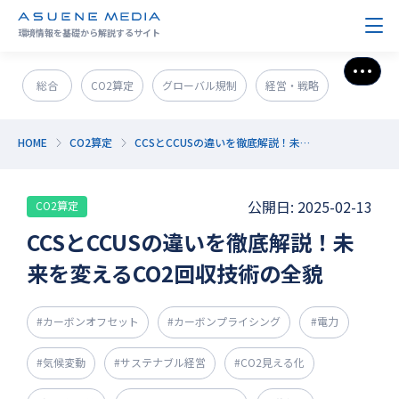
環境情報を基礎から解説するサイト
さら
総合
CO2算定
グローバル規制
経営・戦略
政策＆法規制
ESG・SDGs
新技術・新事業
HOME
CO2算定
CCSとCCUSの違いを徹底解説！未来を変えるCO2回収技術の全貌
発電・エネルギー
環境問題
サステナブル企業紹介
公開日: 2025-02-13
CO2算定
CO2削減
GX人材・スキル
補助金
その他
CCSとCCUSの違いを徹底解説！未
来を変えるCO2回収技術の全貌
#カーボンオフセット
#カーボンプライシング
#電力
#気候変動
#サステナブル経営
#CO2見える化