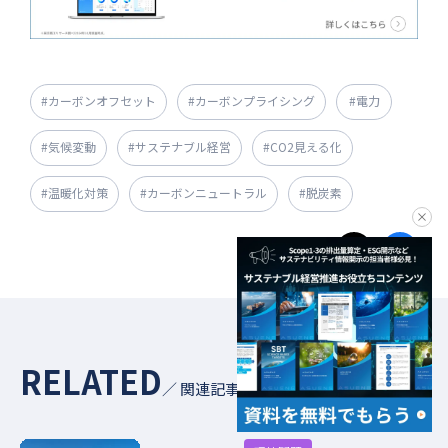
#カーボンオフセット
#カーボンプライシング
#電力
#気候変動
#サステナブル経営
#CO2見える化
#温暖化対策
#カーボンニュートラル
#脱炭素
clo
RELATED
／ 関連記事