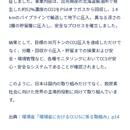
証しました。事業内容は、出光興産の北海道製油所で発
生した約52%濃度のCO2をPSAオフガスから回収し、1.4
kmのパイプラインで輸送して地下に圧入。 異なる深さの
2層の貯留層に圧入し、安全なプロセスを確立しました。
結果として、目標の30万トンのCO2圧入を達成しただけで
なく、分離・回収から圧入・貯留までの操業および安
全・環境管理など、各種モニタリングにおいてCCSが安
心・安全なシステムであることが確認されました。
このように、日本は国内の取り組みだけでなく、脱炭素
社会に向けた世界の主導的役割に向けて取り組んでいま
す。
出典：
環境省「環境省におけるCCUSに係る取組み」p14