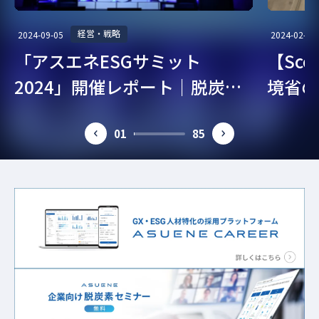
経営・戦略
2024-09-05
2024-02-07
「アスエネESGサミット
【Sc
2024」開催レポート｜脱炭
境省の
素・ESG経営を考える
ガイド
01
85
prev
next