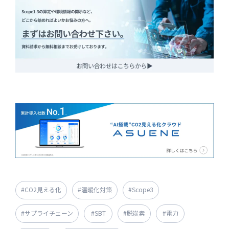
#CO2見える化
#温暖化対策
#Scope3
#サプライチェーン
#SBT
#脱炭素
#電力