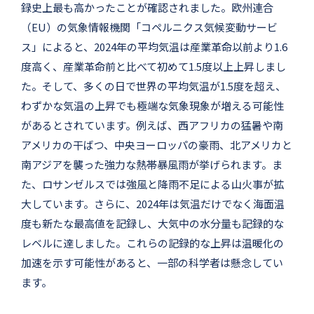
録史上最も高かったことが確認されました。欧州連合
（EU）の気象情報機関「コペルニクス気候変動サービ
ス」によると、2024年の平均気温は産業革命以前より1.6
度高く、産業革命前と比べて初めて1.5度以上上昇しまし
た。そして、多くの日で世界の平均気温が1.5度を超え、
わずかな気温の上昇でも極端な気象現象が増える可能性
があるとされています。例えば、西アフリカの猛暑や南
アメリカの干ばつ、中央ヨーロッパの豪雨、北アメリカと
南アジアを襲った強力な熱帯暴風雨が挙げられます。ま
た、ロサンゼルスでは強風と降雨不足による山火事が拡
大しています。さらに、2024年は気温だけでなく海面温
度も新たな最高値を記録し、大気中の水分量も記録的な
レベルに達しました。これらの記録的な上昇は温暖化の
加速を示す可能性があると、一部の科学者は懸念してい
ます。