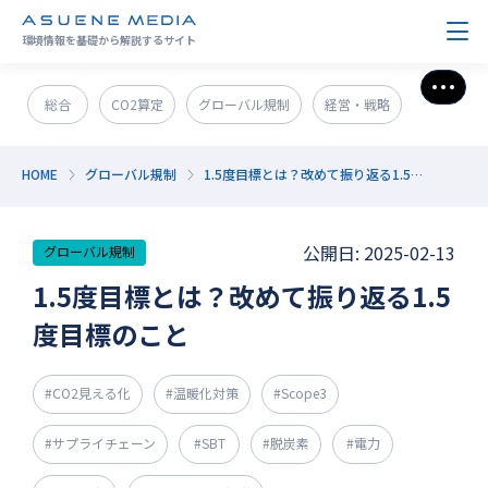
環境情報を基礎から解説するサイト
さら
総合
CO2算定
グローバル規制
経営・戦略
政策＆法規制
ESG・SDGs
新技術・新事業
HOME
グローバル規制
1.5度目標とは？改めて振り返る1.5度目標のこと
発電・エネルギー
環境問題
サステナブル企業紹介
公開日: 2025-02-13
グローバル規制
CO2削減
GX人材・スキル
補助金
その他
1.5度目標とは？改めて振り返る1.5
度目標のこと
#CO2見える化
#温暖化対策
#Scope3
#サプライチェーン
#SBT
#脱炭素
#電力