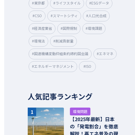
#東京都
#ライフスタイル
#ESGデータ
#CSO
#スマートシティ
#人口光合成
#経済産業省
#国際規制
#環境課題
#環境法
#削減貢献量
#国連機構変動枠組条約締約国会議
#エネマネ
#エネルギーマネジメント
#ISO
人気記事ランキング
1
環境問題
【2025年最新】日本
の「発電割合」を徹底
解説！再エネ普及の現