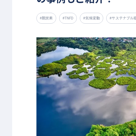
#脱炭素
#TNFD
#気候変動
#サステナブル