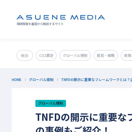
環境情報を基礎から解説するサイト
総合
CO2算定
グローバル規制
経営・戦略
政策
GX人材・スキル
補助金
その他
HOME
グローバル規制
TNFDの開示に重要なフレームワークとは？
グローバル規制
TNFDの開示に重要
の事例もご紹介！