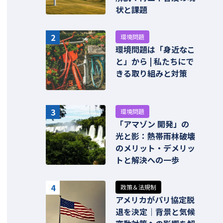
状と課題
2
環境問題
環境問題は「身近なこ
と」から | 私たちにで
きる取り組みと対策
3
環境問題
「アマゾン 開発」の
光と影：熱帯雨林破壊
のメリット・デメリッ
トと解決への一歩
4
政策＆法規制
アメリカがパリ協定脱
退を決定｜背景と気候