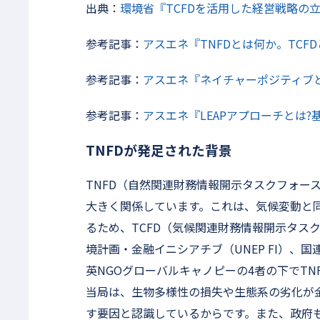
出典：
環境省『TCFDを活用した経営戦略の立案 –
参考記事：
アスエネ『TNFDとは何か。TCFDと
参考記事：
アスエネ『ネイチャーポジティブ
参考記事：
アスエネ『LEAPアプローチとは
TNFDが発足された背景
TNFD（自然関連財務情報開示タスクフォー
大きく関係しています。これは、気候変動と
るため、TCFD（気候関連財務情報開示タスク
境計画・金融イニシアチブ（UNEP FI）、
英NGOグローバルキャノピーの4者の下でT
当局は、生物多様性の損失や生態系の劣化が
す要因と認識しているからです。また、政府も