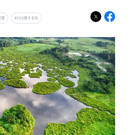
経営
#CO2見える化