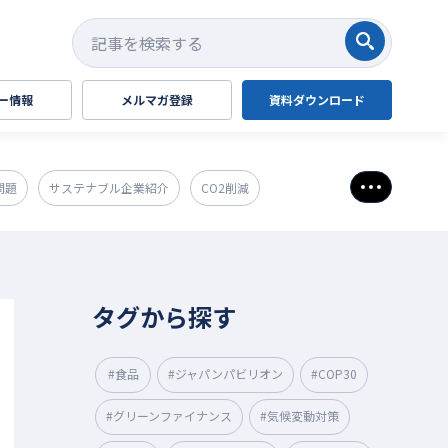
検索する
ー情報
メルマガ登録
資料ダウンロード
問題
サステナブル企業紹介
CO2削減
さらに表
タグから探す
#食品
#ジャパンパビリオン
#COP30
#グリーンファイナンス
#気候変動対策