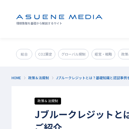
環境情報を基礎から解説するサイト
総合
CO2算定
グローバル規制
経営・戦略
政策
GX人材・スキル
補助金
その他
HOME
政策＆法規制
Jブルークレジットとは？基礎知識と認証事例
政策＆法規制
Jブルークレジットと
ご紹介