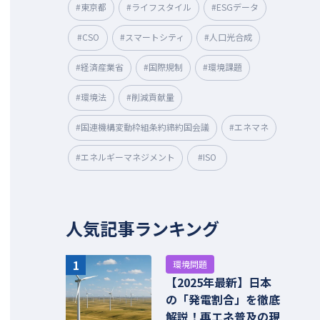
#東京都
#ライフスタイル
#ESGデータ
#CSO
#スマートシティ
#人口光合成
#経済産業省
#国際規制
#環境課題
#環境法
#削減貢献量
#国連機構変動枠組条約締約国会議
#エネマネ
#エネルギーマネジメント
#ISO
人気記事ランキング
1
環境問題
【2025年最新】日本
の「発電割合」を徹底
解説！再エネ普及の現