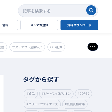
検索する
ー情報
メルマガ登録
資料ダウンロード
問題
サステナブル企業紹介
CO2削減
さらに表
タグから探す
#食品
#ジャパンパビリオン
#COP30
#グリーンファイナンス
#気候変動対策