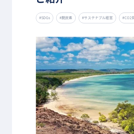
#SDGs
#脱炭素
#サステナブル経営
#CO