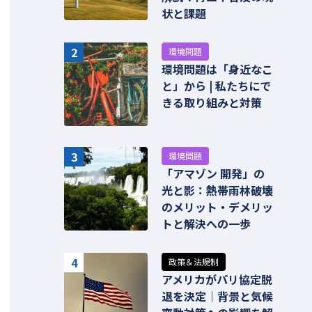
状と課題
2
環境問題
環境問題は「身近なこ
と」から | 私たちにで
きる取り組みと対策
3
環境問題
「アマゾン 開発」の
光と影：熱帯雨林破壊
のメリット・デメリッ
トと解決への一歩
4
政策＆法規制
アメリカがパリ協定脱
退を決定｜背景と気候