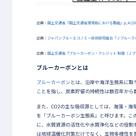
出典：
国土交通省『国土交通省港湾局における取組』p,4.(2023/
出典：
ジャパンブルーエコノミー技術研究組合『Ｊブルークレジット 認
出典：
国土交通省『ブルーカーボン・クレジット 制度（Ｊブルークレジッ
ブルーカーボンとは
ブルーカーボン
とは、沿岸や海洋生態系に取
ことを指し、炭素貯留の持続性は数百年から
また、CO2の主な吸収源としては、海藻・海
を「ブルーカーボン生態系」と呼びます。この
に、水質資源の活性化や水質浄化などの役割
は地球温暖化対策だけでなく、生物多様性を