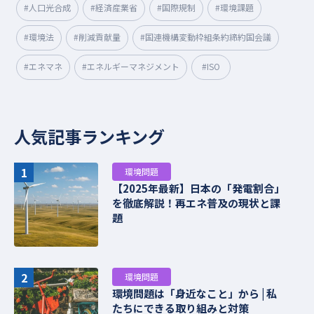
#人口光合成
#経済産業省
#国際規制
#環境課題
#環境法
#削減貢献量
#国連機構変動枠組条約締約国会議
#エネマネ
#エネルギーマネジメント
#ISO
人気記事ランキング
1
環境問題
【2025年最新】日本の「発電割合」
を徹底解説！再エネ普及の現状と課
題
2
環境問題
環境問題は「身近なこと」から | 私
たちにできる取り組みと対策