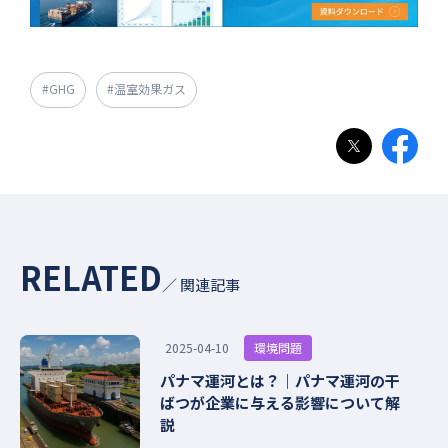
#GHG
#温室効果ガス
RELATED
／ 関連記事
環境問題
2025-04-10
パナマ運河とは？｜パナマ運河の干
ばつが企業に与える影響について解
説