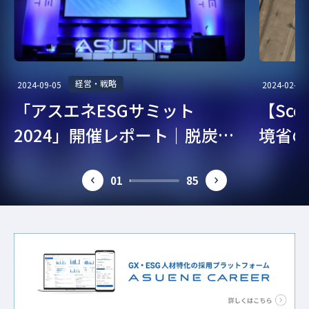
経営・戦略
2024-09-05
2024-02-07
「アスエネESGサミット
【Sc
2024」開催レポート｜脱炭
境省の
素・ESG経営を考える
ガイド
01
85
prev
next