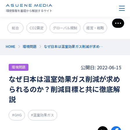
環境情報を基礎から解説するサイト
さら
総合
CO2算定
グローバル規制
経営・戦略
政策＆法規制
ESG・SDGs
新技術・新事業
HOME
環境問題
なぜ日本は温室効果ガス削減が求められるのか？削減目標と共に徹底解説
発電・エネルギー
環境問題
サステナブル企業紹介
公開日: 2022-06-15
環境問題
CO2削減
GX人材・スキル
補助金
その他
なぜ日本は温室効果ガス削減が求め
られるのか？削減目標と共に徹底解
説
#GHG
#温室効果ガス