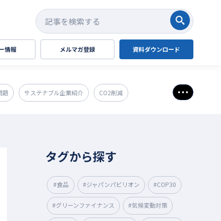
検索する
ー情報
メルマガ登録
資料ダウンロード
問題
サステナブル企業紹介
CO2削減
さらに表
タグから探す
#食品
#ジャパンパビリオン
#COP30
#グリーンファイナンス
#気候変動対策