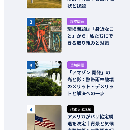
状と課題
2
環境問題
環境問題は「身近なこ
と」から | 私たちにで
きる取り組みと対策
3
環境問題
「アマゾン 開発」の
光と影：熱帯雨林破壊
のメリット・デメリッ
トと解決への一歩
4
政策＆法規制
アメリカがパリ協定脱
退を決定｜背景と気候