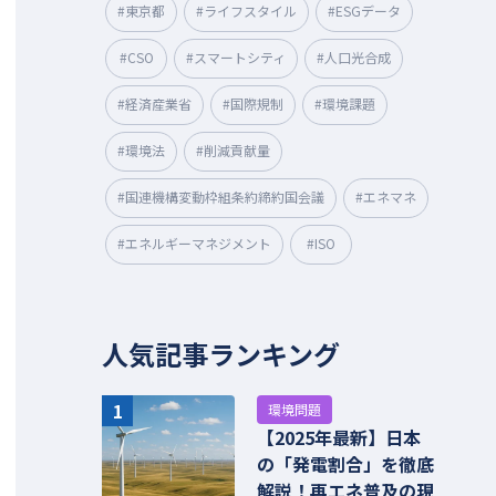
#東京都
#ライフスタイル
#ESGデータ
#CSO
#スマートシティ
#人口光合成
#経済産業省
#国際規制
#環境課題
#環境法
#削減貢献量
#国連機構変動枠組条約締約国会議
#エネマネ
#エネルギーマネジメント
#ISO
人気記事ランキング
1
環境問題
【2025年最新】日本
の「発電割合」を徹底
解説！再エネ普及の現