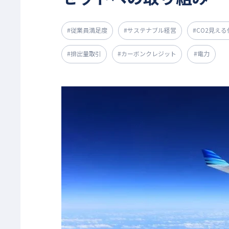
#従業員満足度
#サステナブル経営
#CO2見える
#排出量取引
#カーボンクレジット
#電力