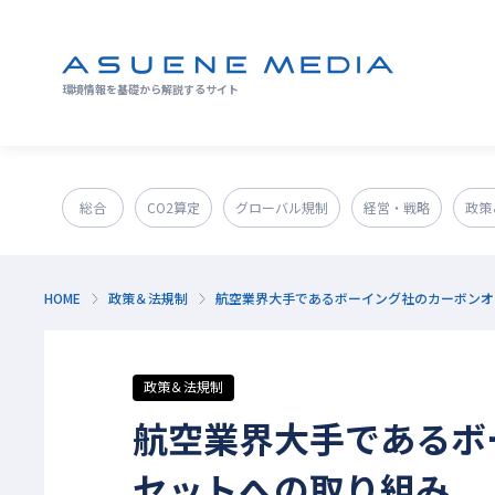
環境情報を基礎から解説するサイト
総合
CO2算定
グローバル規制
経営・戦略
政策
GX人材・スキル
補助金
その他
HOME
政策＆法規制
航空業界大手であるボーイング社のカーボンオ
政策＆法規制
航空業界大手であるボ
セットへの取り組み