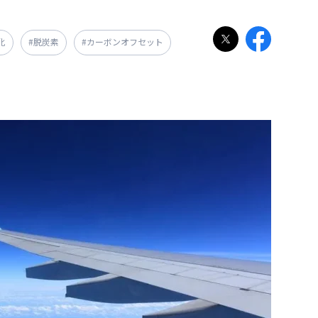
化
#脱炭素
#カーボンオフセット