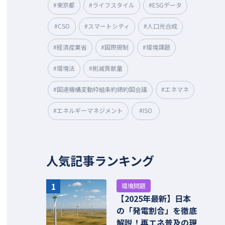
#東京都
#ライフスタイル
#ESGデータ
#CSO
#スマートシティ
#人口光合成
#経済産業省
#国際規制
#環境課題
#環境法
#削減貢献量
#国連機構変動枠組条約締約国会議
#エネマネ
#エネルギーマネジメント
#ISO
人気記事ランキング
1
環境問題
【2025年最新】日本
の「発電割合」を徹底
解説！再エネ普及の現