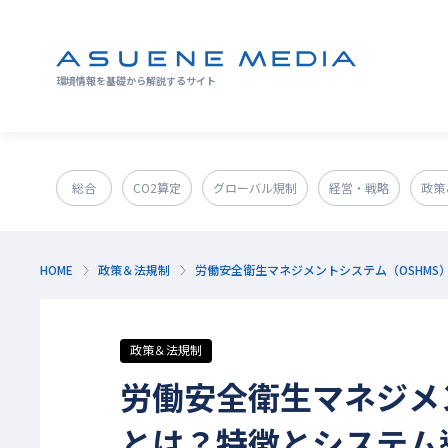
環境情報を基礎から解説するサイト
総合
CO2算定
グローバル規制
経営・戦略
政策
GX人材・スキル
補助金
その他
HOME
政策＆法規制
労働安全衛生マネジメントシステム（OSHMS
政策＆法規制
労働安全衛生マネジメ
とは？特徴とシステム