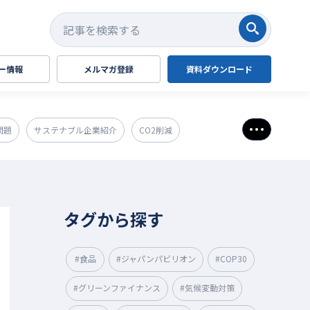
検索する
ー情報
メルマガ登録
資料ダウンロード
問題
サステナブル企業紹介
CO2削減
さらに表
タグから探す
#食品
#ジャパンパビリオン
#COP30
#グリーンファイナンス
#気候変動対策