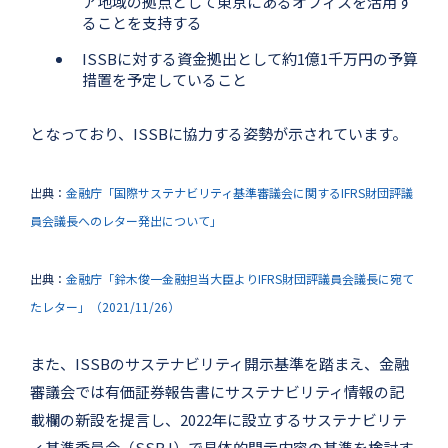
ア地域の拠点として東京にあるオフィスを活用す
ることを支持する
ISSBに対する資金拠出として約1億1千万円の予算
措置を予定していること
となっており、ISSBに協力する姿勢が示されています。
出典：
金融庁「国際サステナビリティ基準審議会に関するIFRS財団評議
員会議長へのレター発出について」
出典：
金融庁「鈴木俊一金融担当大臣よりIFRS財団評議員会議長に宛て
たレター」（2021/11/26）
また、ISSBのサステナビリティ開示基準を踏まえ、金融
審議会では有価証券報告書にサステナビリティ情報の記
載欄の新設を提言し、2022年に設立するサステナビリテ
ィ基準委員会（SSBJ）で具体的開示内容の基準を検討す