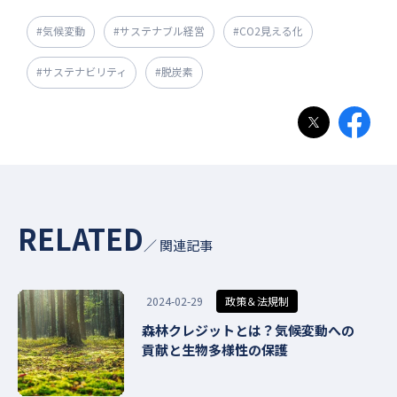
#気候変動
#サステナブル経営
#CO2見える化
#サステナビリティ
#脱炭素
RELATED
／ 関連記事
政策＆法規制
2024-02-29
森林クレジットとは？気候変動への
貢献と生物多様性の保護