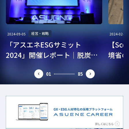
経営・戦略
2024-09-05
2024-02-07
「アスエネESGサミット
【Sc
2024」開催レポート｜脱炭
境省の
素・ESG経営を考える
ガイド
01
85
prev
next