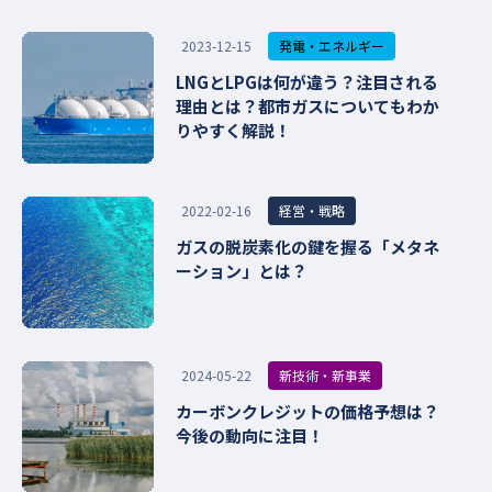
発電・エネルギー
2023-12-15
LNGとLPGは何が違う？注目される
理由とは？都市ガスについてもわか
りやすく解説！
経営・戦略
2022-02-16
ガスの脱炭素化の鍵を握る「メタネ
ーション」とは？
新技術・新事業
2024-05-22
カーボンクレジットの価格予想は？
今後の動向に注目！