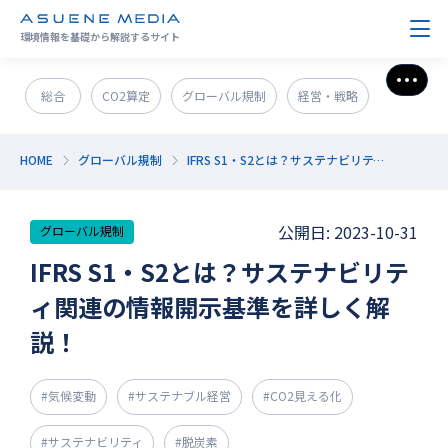
環境情報を基礎から解説するサイト
さら
総合
CO2算定
グローバル規制
経営・戦略
政策＆法規制
ESG・SDGs
新技術・新事業
HOME
グローバル規制
IFRS S1・S2とは？サステナビリティ関連の情報開示基準を詳しく解説！
発電・エネルギー
環境問題
サステナブル企業紹介
公開日: 2023-10-31
グローバル規制
CO2削減
GX人材・スキル
補助金
その他
IFRS S1・S2とは？サステナビリテ
ィ関連の情報開示基準を詳しく解
説！
#気候変動
#サステナブル経営
#CO2見える化
#サステナビリティ
#脱炭素