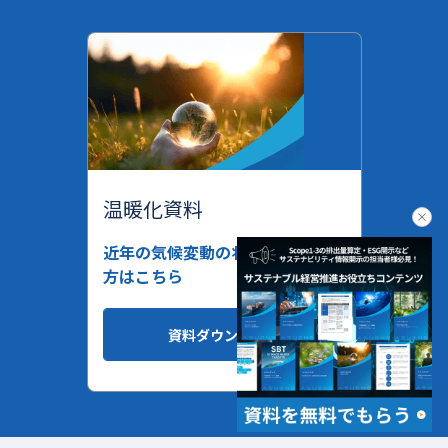
温暖化資料
clo
近年の気候変動の状況を知りたい
方はこちら
資料ダウンロード