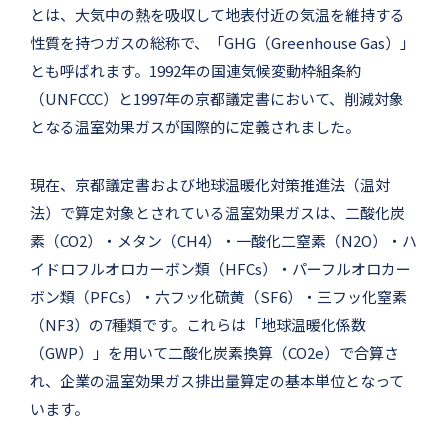
とは、大気中の熱を吸収して地表付近の気温を維持する
性質を持つガスの総称で、「GHG（Greenhouse Gas）」
とも呼ばれます。1992年の国連気候変動枠組条約
（UNFCCC）と1997年の京都議定書において、削減対象
となる温室効果ガスが国際的に定義されました。
現在、京都議定書および地球温暖化対策推進法（温対
法）で算定対象とされている温室効果ガスは、二酸化炭
素（CO2）・メタン（CH4）・一酸化二窒素（N2O）・ハ
イドロフルオロカーボン類（HFCs）・パーフルオロカー
ボン類（PFCs）・六フッ化硫黄（SF6）・三フッ化窒素
（NF3）の7種類です。これらは「地球温暖化係数
（GWP）」を用いて二酸化炭素換算（CO2e）で合算さ
れ、企業の温室効果ガス排出量算定の基本単位となって
います。