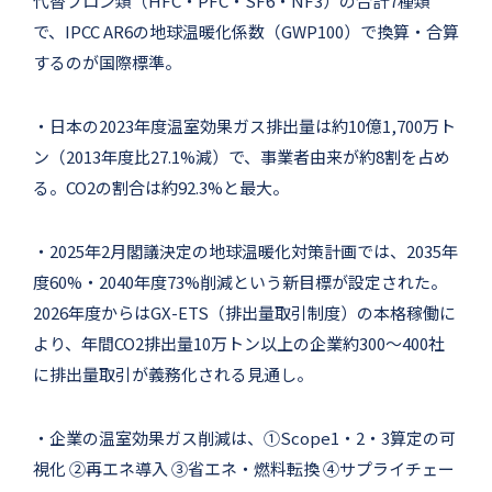
代替フロン類（HFC・PFC・SF6・NF3）の合計7種類
で、IPCC AR6の地球温暖化係数（GWP100）で換算・合算
するのが国際標準。
・日本の2023年度温室効果ガス排出量は約10億1,700万ト
ン（2013年度比27.1%減）で、事業者由来が約8割を占め
る。CO2の割合は約92.3%と最大。
・2025年2月閣議決定の地球温暖化対策計画では、2035年
度60%・2040年度73%削減という新目標が設定された。
2026年度からはGX-ETS（排出量取引制度）の本格稼働に
より、年間CO2排出量10万トン以上の企業約300〜400社
に排出量取引が義務化される見通し。
・企業の温室効果ガス削減は、①Scope1・2・3算定の可
視化 ②再エネ導入 ③省エネ・燃料転換 ④サプライチェー