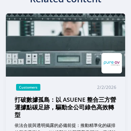
2/2/2026
Customers
打破數據孤島：以 ASUENE 整合三方營
運據點碳足跡，驅動全公司綠色高效轉
型
依法合規與透明揭露的必備前提：推動精準化的碳排