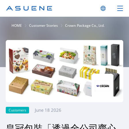
HOME
Customer Stories
Crown Package Co., Ltd.
June 18 2026
Customers
皇冠包裝「透過全公司齊心