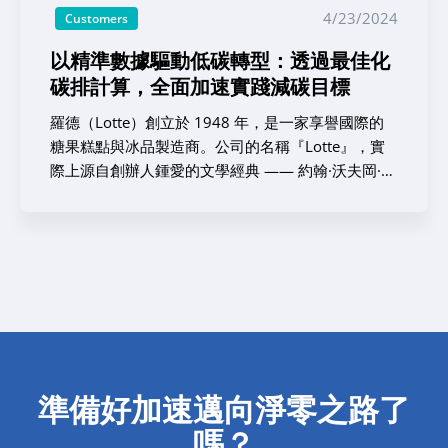
際生產則全數外包），因此與國內外眾多的供應商維
4/23/2024
施。 彈性對接英國法規與直觀使用者介面：系統成
Customers
持著緊密的合作關係。身為上市公司，伊藤園深刻意
功落地的兩大關鍵指標 Pure AV最初之所以接觸到
識到進行全面性供應鏈評估的必要性——這不僅是為
以精準數據驅動低碳轉型：透過最佳化
ASUENE，是透過Pure AV所隸屬的理光集團內部所
了監測二氧化碳排放量，更是為了嚴格把關涵蓋社會
碳排計算，全面加速實踐減碳目標
開展的一項脫碳概念驗證PoC專案。當時，Pure AV
責任與人權在內的更廣泛 ESG 要項。 大約五年前，
作為理光評估全集團碳排放管理架構的一環，恰逢其
該公司便基於採購政策啟動了相關評估，每年針對環
羅德（Lotte）創立於 1948 年，是一家享譽國際的
會，在該專案執行期間獲得了深度測試並親自體驗
境與人權議題進行問卷調查。當時，生產部門主要向
糖果糕點與冰品製造商。公司的名稱『Lotte』，實
ASUENE 平台的絕佳機會。 在最初的產品簡報中，最
供應商發放 Excel 問卷，並透過電子郵件回收回覆。
際上源自創辦人鍾愛的文學經典 —— 約翰·沃夫岡·馮
讓Pure AV驚豔的是ASUENE平台清晰俐落的架構，
然而，這種做法高度依賴企業內部的自訂判斷基準，
·歌德名著《少年維特的煩惱》中，那位深受讀者喜
以及其盤查量測邏輯的高度透明性。針對範疇一至範
缺乏客觀的佐證基礎；在面對外部資訊揭露時，更潛
愛的女主角『夏綠蒂（Charlotte）』。而羅德的企業
疇三所設計的結構化介面、輸入數據的井然秩序，以
藏著數據完整性與可信度的風險。 此外，隨著時間
標語『一口留香，世代摯愛』，正完美寄託了公司的
及從資料錄入到排放量化量測的循序漸進流程，皆極
推移，調查項目的複雜度與日俱增，導致數據彙整的
宏大願景 —— 期盼能如同永恆的夏綠蒂一般，成為
易理解，非常適合像Pure AV這樣同時營運多個據點
行政負擔大幅沉重。再者，每當供應商因組織架構調
一個深受全球消費者深切摯愛與信賴的長青企業。
的企業。此外，儀表板視覺化實用性更使數據一目了
整而更換窗口時，新進人員的銜接與教育訓練便成為
創立於戰後蕭條時期的羅德（Lotte），始終將『與
然，隨時精準掌握整體減碳績效的趨勢變化。 同
週而復始的維運瓶頸，這更凸顯出企業迫切需要一個
傳統食品巨頭實施差異化競爭』視為企業前行的核心
時，Pure AV非常需要系統能全面支援英國本土的專
內建引導指南與詳盡釋義的一元化雲端平台。 整合
主軸。自奠基以來，集團便將『使用者導向』、『高
屬單位轉換（例如將英里換算為公里、加侖換算為公
碳盤查與 ESG 數據，驅動下一步減碳行動 管理階層
品質』與『獨創性』三大核心價值奉為圭臬。為了將
準備好加速邁向淨零之路了
升）。ASUENE 面對這些在地化需求，展現出極其迅
最初是針對其『碳盤查』服務諮詢了 ASUENE 公司；
此精神落實於日常營運，樂天持續推動名為
速且靈活的響應速度，毫不延誤地即時提供系統更新
隨後在顧問諮詢的過程中，進一步認識了 ASUENE
嗎？
『Lottenovation』的內部制度，藉此不斷驅動全新