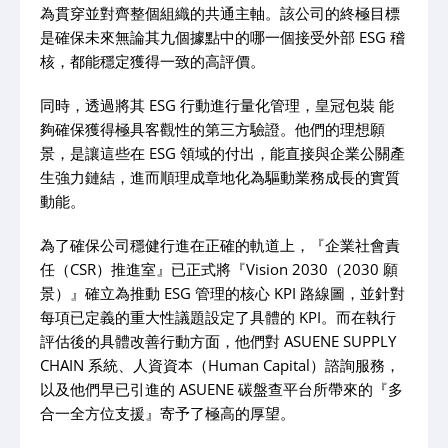
為貫穿並對齊整個組織的共通主軸。該公司的終極目標
是確保未來無論其九個據點中的哪一個接受外部 ESG 稽
核，都能穩定獲得一致的高評價。
同時，透過將其 ESG 行動進行量化管理，皇冠包裝 能
夠確保獲得極具客觀性的第三方驗證。他們的理想願
景，是讓這些在 ESG 領域的付出，能直接與企業公關產
生強力鏈結，進而順理成章地化為驅動業務成長的實質
動能。
為了確保公司穩健行進在正確的軌道上，『企業社會責
任（CSR）推進室』已正式將『Vision 2030（2030 願
景）』確立為推動 ESG 管理的核心 KPI 路線圖，並針對
每項已定義的重大性議題設定了具體的 KPI。而在執行
評估後的具體改善行動方面，他們對 ASUENE SUPPLY
CHAIN 系統、人資資本（Human Capital）諮詢服務，
以及他們早已引進的 ASUENE 碳盤查平台所帶來的『多
合一全方位支援』寄予了極高的厚望。