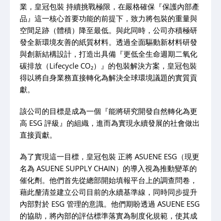
業，皇冠包裝 持續挑戰極限，在嚴格確保『保護內部產
品』這一核心首要功能的前提下，致力將包裝的重量與
空間足跡（體積）降至最低。與此同時，公司亦積極研
發全新環境友善的紙質材料。透過全面驅動新材料研發
與創新結構設計，打造出具備『更低全生命週期二氧化
碳排放（Lifecycle CO₂）』的包裝解決方案，皇冠包裝
得以將自身業務直接轉化為解決全球環境議題的實質貢
獻。
該公司的目標是成為一個『能將研究開發自然轉化為更
高 ESG 評級』的組織，進而為實現永續發展的社會做出
直接貢獻。
為了實現這一目標，皇冠包裝 正將 ASUENE ESG（現更
名為 ASUENE SUPPLY CHAIN）的導入視為推動變革的
催化劑。他們首先從總部開始填報平台上的調查問卷，
藉此釐清並建立公司目前的永續基準線，同時同步提升
內部對於 ESG 管理的意識。他們期盼透過 ASUENE ESG
的協助，將內部的評估標準落實為制度化規範，使其成