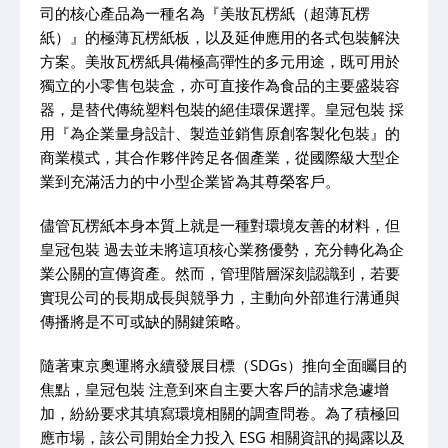
司的核心產品為一種名為『美妝瓦楞紙（超薄瓦楞
紙）』的極薄瓦楞紙板，以及延伸應用的各式包裝解決
方案。美妝瓦楞紙具備極高彈性的多元用途，既可用於
獨立的小零售包裝盒，亦可直接作為食品的主要盛裝容
器，是替代傳統塑料包裝的絕佳環保選擇。皇冠包裝 採
用『為企業量身設計、製造並銷售原創客製化包裝』的
商業模式，其合作夥伴跨足各個產業，從國際級大型企
業到充滿活力的中小型企業皆為其尊榮客戶。
儘管瓦楞紙本身本質上就是一種對環境友善的材料，但
皇冠包裝 過去並未將這項核心業務優勢，充分轉化為企
業公關的宣傳資產。然而，管理階層深刻認識到，若要
實現公司的長期成長與競爭力，主動向外部進行溝通與
傳播將是不可或缺的關鍵策略。
隨著東京奧運將永續發展目標（SDGs）推向全面矚目的
焦點，皇冠包裝 注意到來自主要大客戶的請求急遽增
加，紛紛要求其填寫環境相關的調查問卷。為了積極回
應市場，該公司開始全力投入 ESG 相關資訊的揭露以及