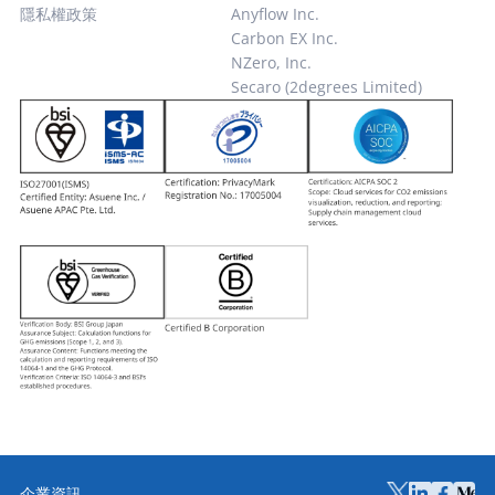
了從新創公司到大型企業等數家不同的供應商後，樂
隱私權政策
Anyflow Inc.
天最終因 ASUENE 極具直觀性的使用者介面而決定選
Carbon EX Inc.
用。由於全集團旗下有多家工廠與辦公據點、且需由
NZero, Inc.
多位同仁共同進行日常數據填報，因此『操作的友善
Secaro (2degrees Limited)
度』與『介面的清晰度』便成為決策過程中的決定性
關鍵。此外，ASUENE 不僅能提供全方位碳排放核算
的完整功能，更具備跨國大型企業全面導入的豐富成
功實績，充分彰顯了其在環境數據治理市場上的領導
地位。 在系統導入與營運過程中，ASUENE 顧問團隊
所提供之即時且無微不至的技術支援，給予了羅德
（Lotte）管理階層極為深刻的肯定。每當前線同仁
在平台操作上遭遇任何疑難，顧問團隊皆能透過電話
提供即時且循序漸進的線上引導。此外，該團隊亦展
現出極高的變革敏捷度，能積極採納企業的實務反
饋，並在評估後迅速將其優化納入系統的功能升級之
中。考量到集團過去習慣了 Excel 的高度彈性，在面
對全新數位平台的適應期裡，能有一支高效響應的專
家團隊隨時針對客製化需求提供諮詢，已被證實是集
團成功轉型不可或缺的無價資產。 在眾多系統功能
企業資訊