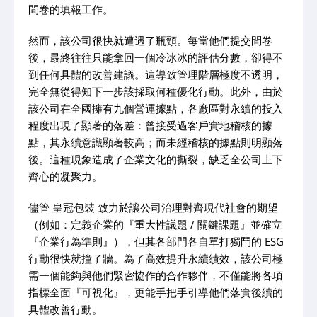
問卷的填報工作。
然而，該公司很快就遭遇了瓶頸。每當他們提交問卷
後，最終往往只能拿回一個冷冰冰的評估分數，卻得不
到任何具體的改善建議。這導致管理階層極度不透明，
完全無從得知下一步該採取何種優化行動。此外，由於
該公司在全國擁有九個營運據點，各廠區對永續的投入
程度出現了顯著的落差：曾接受過客戶實地稽核的據
點，其永續意識顯著較高；而未經稽核的據點則明顯落
後。這種現象造成了企業文化的撕裂，缺乏全公司上下
齊心的凝聚力。
儘管 皇冠包裝 致力於讓公司治理對齊現代社會的期望
（例如：定義企業的『重大性議題 / 關鍵課題』並確立
『企業行為準則』），但其各部門各自單打獨鬥的 ESG
行動很快就撞了牆。為了高效提升永續績效，該公司極
需一個能夠與他們緊密協作的合作夥伴，不僅能將各項
指標全面『可視化』，更能手把手引導他們落實後續的
具體改善行動。