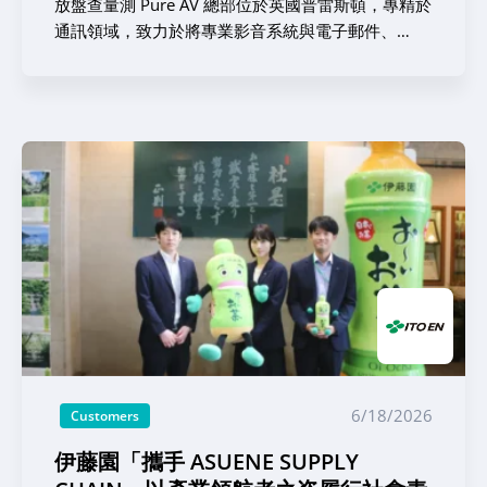
放盤查量測 Pure AV 總部位於英國普雷斯頓，專精於
通訊領域，致力於將專業影音系統與電子郵件、
Slack 等即時通訊平台，以及 Zoom 等線上視訊會議
工具，深度整合至單一且無縫的智慧協作環境中。
自 2003 年創立以來，公司規模已穩健擴展至邓斯特
布尔、普雷斯頓與哈利法克斯三大據點，全力賦能企
業、教育機構、公共部門及醫療保健等多元領域的組
織。憑藉著涵蓋「規劃設計、系統編程、工程安裝及
後續維護」的全方位一條龍（End-to-End）實力，
Pure AV 打造的解決方案不僅顯著提升了實體空間的
應用價值，更徹底翻轉了人們工作與學習的傳統模
式。隨著影音科技的日新月異與線上溝通的全面普
及，Pure AV 始終以極致的品質與高可靠度，全面驅
動現代智慧辦公的未來。 Pure AV 將脫碳管理視為企
業核心經營戰略之重中之重，旨在為客戶、在地社群
及整體供應鏈創造全方位的正面效益。而要落實此一
6/18/2026
Customers
願景，前提是必須精準掌握自身的環境足跡，並具備
推動低碳永續營運的實質能力。特別是為了因應英國
伊藤園「攜手 ASUENE SUPPLY
政府於《政府採購政策通告 PPN 06/21》中所明文