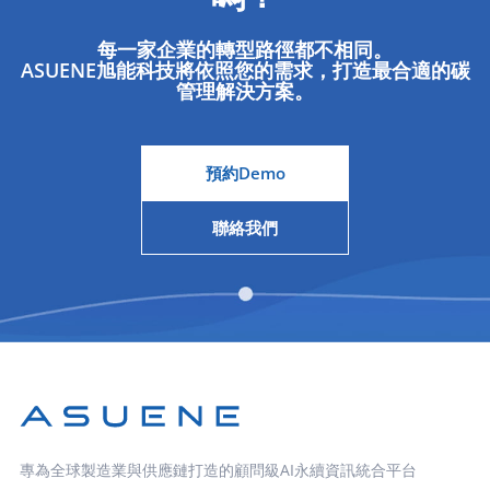
與功能微調。這種高效的雙向互動與解決問題的能
ESG（現更名為 ASUENE SUPPLY CHAIN）。雙方的
價值的誕生。正是在這股創新靈魂的激發下，樂天成
力，給了Pure AV極大的信心，決定全面推進系統的
討論範圍涵蓋了 ASUENE 極具綜合性的服務生態系，
功研發出顛覆傳統市場常理的標竿產品 —— 包含開
每一家企業的轉型路徑都不相同。
正式導入。 不僅如此，ASUENE 還為企業量身制定淨
其中也包括針對『產品碳足跡（CFP）』指標的計算
創常溫蛋糕新局的『Choco Pie（巧克力派）』，以
ASUENE旭能科技將依照您的需求，打造最合適的碳
零戰略提供了極具實質價值的實務指引 —— 諸如企
支援服務。 為了尋求一個能夠在供應鏈管理中全面
管理解決方案。
及巧妙將冰淇淋包覆於麻糬之中的經典傳奇『Yukimi
業應設定哪些具體目標、何時該達成合規時程，以及
管控 ESG 評估與供應商績效的解決方案，伊藤園針
Daifuku（雪見大福）』 樂天旗艦品牌『Ghana 巧克
哪些排放類別應列為優先減碳標的。協助企業全面加
對三家不同服務商的平台進行了嚴格評估。結果發
力』已於 2024 年迎來創立 60 週年的輝煌里程碑。
速推動脫碳行動的進程中，這種深度且專業的支援顯
現，其他競爭對手的服務皆將『碳盤查』與『ESG 評
在該品牌問世之初，市場上的片裝巧克力普遍採用沉
預約Demo
得彌足珍貴。 隨著全世界正式、全方位地開啟永續
估』切割為各自獨立的孤島；相反地，ASUENE 生態
穩的褐色系包裝，然而樂天卻顛覆常理，大膽為
轉型之旅，ASUENE 早已成為企業內部不可或缺的核
系則能提供兩者之間天衣無縫的數據互連與整合。
Ghana 披上極具視覺衝擊的亮紅色外衣，強力彰顯
聯絡我們
心戰略夥伴。 前行不輟：攜手 ASUENE 邁向 2040
最終的決定性因素，在於系統能夠將供應鏈調查的問
了集團對原創精神的極致追求。正是得益於這種前瞻
淨零碳排，從確立目標到全面落實行動 Pure AV已設
卷回覆，直接與範疇三類別 1（購買的商品與服務）
性的破局思維，樂天成功在競爭極為激烈的日本市場
定了在 2040 年實現淨零碳排的雄心目標。其中，核
的碳排放計算進行數據連動。對製造業而言，範疇三
中突圍，一舉奪下領導性的市場份額 —— 目前高居
心聚焦的關鍵領域之一，即是降低與『運輸和物流』
類別 1 通常在總排放量中佔有絕大部分的比例；因
日本餅乾市場第三名、巧克力市場第二名，並在冰品
相關的碳排放。儘管目前Pure AV已在車隊中引進了
此，在此特定領域實現數據收集的流暢化與系統整
市場稱霸第一 管理階層堅信，包含精準核算與披露
油電混合動力車及純電動車，但計畫進一步加速全面
合，為企業帶來了巨大的戰略優勢。 由於系統導入
碳排放量在內的永續倡議，是企業維持持續成長不可
邁向『全電動化』的轉型步伐。與此同時，Pure […]
目前正處於初期階段，環境推進團隊計畫設計並向供
或缺的核心基石。儘管日本的上市公司依規定必須透
應商發放全新的調查問卷。在此過程中，該團隊將全
過《公司治理守則》落實並披露此類永續作為，但羅
面依賴 ASUENE ESG（現更名為 ASUENE SUPPLY
德（Lotte）本身並非上市企業。即便如此，公司仍
專為全球製造業與供應鏈打造的顧問級AI永續資訊統合平台
CHAIN）所提供的完善客戶支援架構，以高效管理問
選擇化被動為主動，前瞻性地擁抱永續發展，以妥善