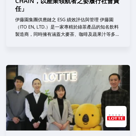
CHAIN，以產業領航者之姿履行社會責
規範的減碳計畫要求，精準的溫室氣體盤查量測與減
任」
碳路徑制定，已成為該公司維持營運連續性與核心市
場競爭力不可或缺的生死關鍵。 然而，在推進脫碳
伊藤園集團供應鏈之 ESG 績效評估與管理 伊藤園
管理的道路上，數道嚴峻的挑戰仍橫亙在前方。其中
（ITO EN, LTD.）是一家專精於綠茶產品的知名飲料
最核心的瓶頸，在於如何建構起一套完善的組織架
製造商，同時擁有涵蓋大麥茶、咖啡及蔬果汁等多元
構，好讓公司既能對外呈現精準的碳排放數據，又能
化的產品組合。該公司於 2024 年迎來成立 60 週
對內有效驅動跨部門的減碳動能。過往，與碳排放相
年，目前營運著強大的 B2C 商業模式——透過便利
關的資訊零散分布於多個不同部門，儘管目前由財務
商店與自動販賣機將飲料直接送達消費者手中；同時
團隊主導並協調數據的收集工作，但企業仍迫切需要
也具備 B2B 商業模式——向食品製造商批發供應抹
一個整合度更高、且具備跨部門協作特性的管理框
茶原料。此外，該集團旗下還包含日本塔利咖啡
架。如何持續強化此一『橫向協作機制』，至今仍是
（Tully’s Coffee Japan Co., Ltd.），藉此將業務版圖
Pure AV 能否順利達成其永續發展目標的關鍵決定性
進一步擴展至餐飲與食品服務業。 其旗艦品牌
因素。 管理橫跨三大據點的碳排放量測，同樣極度
『お〜いお茶（Oi Ocha）』展現了從茶葉種植源頭
依賴數據的透明度與一致性。由於各個排放類別分別
便嚴格控管的品質與風味承諾。伊藤園持續引領產業
隸屬於不同的權責部門，將這些繁雜資料整合到單一
創新，不僅率先研發出全球第一款寶特瓶裝綠茶，更
量測流程中，給整個組織帶來了相當沉重的行政負
率先推出可溫熱飲用的耐熱寶特瓶，完美滿足消費者
擔。在這種情況下，企業很難看清總排放量的全貌及
與時俱進的需求。 伊藤園採用『一條龍』式的輕資
其具體結構，進而導致管理階層難以有效分配時間與
產製造模式（即產品的規劃與研發由內部掌控，而實
資源，去精準識別並規劃真正具備實質意義的減碳措