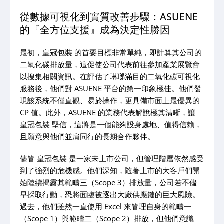
從數據可視化到實質改善步驟：ASUENE
的『全方位支援』成為決定性勝因
最初，皇冠包裝 的首要目標非常單純，即計算其公司的
二氧化碳排放量，這促使公司代表前往參加產業展覽會
以搜集相關資訊。在評估了琳瑯滿目的二氧化碳可視化
服務後，他們對 ASUENE 平台的第一印象極佳。他們發
現該系統不僅直觀、易於操作，更具備市面上最優異的
CP 值。此外，ASUENE 的業務代表解說極其清晰，讓
皇冠包裝 堅信，這將是一個能夠設身處地、值得信賴，
且願意與他們並肩同行的長期合作夥伴。
儘管 皇冠包裝 是一家未上市公司，但管理階層依然感受
到了強烈的危機感。他們深知，隨著上市的大客戶們開
始陸續揭露其範疇三（Scope 3）排放量，公司若不儘
早採取行動，恐將面臨被逐出大廠供應鏈的巨大風險。
過去，他們雖然一直使用 Excel 來管理自身的範疇一
（Scope 1）與範疇二（Scope 2）排放，但他們意識