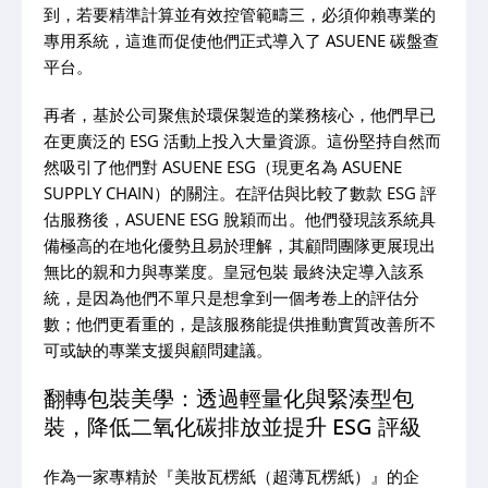
到，若要精準計算並有效控管範疇三，必須仰賴專業的
專用系統，這進而促使他們正式導入了 ASUENE 碳盤查
平台。
再者，基於公司聚焦於環保製造的業務核心，他們早已
在更廣泛的 ESG 活動上投入大量資源。這份堅持自然而
然吸引了他們對 ASUENE ESG（現更名為 ASUENE
SUPPLY CHAIN）的關注。在評估與比較了數款 ESG 評
估服務後，ASUENE ESG 脫穎而出。他們發現該系統具
備極高的在地化優勢且易於理解，其顧問團隊更展現出
無比的親和力與專業度。皇冠包裝 最終決定導入該系
統，是因為他們不單只是想拿到一個考卷上的評估分
數；他們更看重的，是該服務能提供推動實質改善所不
可或缺的專業支援與顧問建議。
翻轉包裝美學：透過輕量化與緊湊型包
裝，降低二氧化碳排放並提升 ESG 評級
作為一家專精於『美妝瓦楞紙（超薄瓦楞紙）』的企