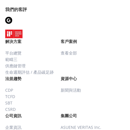
卷的擬定與回收階段。 […]
因應長期的商業風險與潛在機遇。集團深知去碳化轉
我們的客評
型的迫切性，並將其視為一項攸關生死的核心營運課
題 —— 這將直接左右企業未來的財務表現（如碳定
價帶來的成本衝擊），並深刻影響整體的企業聲譽風
險。 過去，羅德（Lotte）高度仰賴 Excel 核算範疇
一、二與三之碳排放量，然而此作法在實務營運上面
解決方案
客戶案例
臨嚴峻的邊界挑戰。首先，跨國據點與海外子公司龐
平台總覽
查看全部
大的能源能耗憑證與發票數據採集極其耗時；再者，
範疇三
由於集團供應鏈交織了自主生產、委外代工廠、批發
供應鏈管理
商及零售通路，極高的結構複雜度導致碳排核算流於
生命週期評估 / 產品碳足跡
高度密集的勞力密集作業，已遠遠超越了永續發展推
法規趨勢
資源中心
進部單一單位的負荷極限。此外，受限於工具而過度
依賴次級數據估算，更導致集團無法在碳帳本上真實
CDP
新聞與活動
反映供應商所付出的實質減碳成效。為攻克此一治理
TCFD
壁壘，管理階層決心化被動為主動，開始積極尋求導
SBT
CSRD
入專業的 $CO_2$ 排放量可視化管理平台。 羅德
公司資訊
集團公司
（Lotte）在研發碳自動化核算服務的過程中，透過
金融機構的推薦認識了 ASUENE。在嚴謹對比並評估
企業資訊
ASUENE VERITAS Inc.