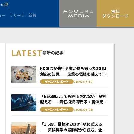
わせ
|
資料
ュー
リサーチ
新着
ダウンロード
LATEST
最新の記事
KDDIほか先行企業が持ち寄ったSSBJ
対応の知見──企業の垣根を越えて掴
んだ糸口
2026.07.17
イベントレポート
「ESG開示しても評価されない」壁を
越える──責任投資 専門家・森澤充世
氏が説く、日本企業の勝ち筋
2026.06.26
イベントレポート
「1.5度」目標は2030年頃に超える
──気候科学の最前線から読む、企業