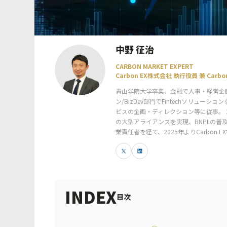
中野 征治
CARBON MARKET EXPERT
Carbon EX株式会社 執行役員 兼 Carb
青山学院大学卒業、金融で人事・経営企
ン/BizDev部門でFintechソリ
ビスの企画・ディレクション等に従事。 2019年
の大型アライアンスを実現、BNPLの普及・
業責任者を経て、2025年よりCarbon 
INDEX
目次