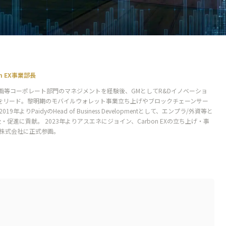
on EX事業部長
画等コーポレート部門のマネジメントを経験後、GMとしてR&Dイノベーショ
ューションをリード。黎明期のモバイルウォレット事業立ち上げやブロックチェーンサー
よりPaidyのHead of Business Developmentとして、エンプラ/外資等と
促進に貢献。 2023年よりアスエネにジョイン、Carbon EXの立ち上げ・事
EX株式会社に正式参画。