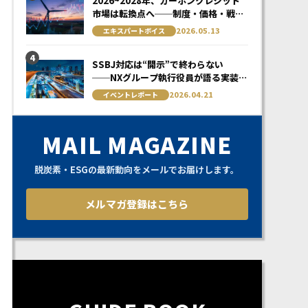
2026~2028年、カーボンクレジット
市場は転換点へ──制度・価格・戦略
の3つの変化を読み解く
2026.05.13
エキスパートボイス
4
SSBJ対応は“開示”で終わらない
──NXグループ執行役員が語る実装の
リアル
2026.04.21
イベントレポート
MAIL MAGAZINE
脱炭素・ESGの最新動向をメールでお届けします。
メルマガ登録はこちら