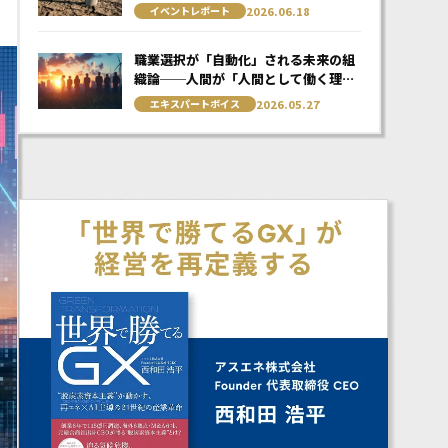
GX戦略のリアルな出発点
2026.06.18
イベントレポート
職業選択が「自動化」される未来の組
織論──人間が「人間として働く理
由」を、経営者はどう再定義すべきか
2026.05.27
エキスパートボイス