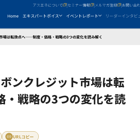
アスエネについて
|
セミナー情報
|
メルマガ登録
|
お問い合
Home
エキスパートボイス
イベントレポート
リーダーインタビ
ット市場は転換点へ──制度・価格・戦略の3つの変化を読み解く
カーボンクレジット市場は転
格・戦略の3つの変化を読
URLコピー