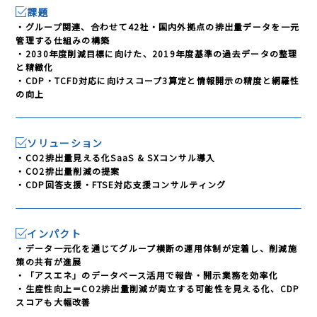
課題
・グループ関連、合わせて42社・国内外拠点の排出量データを一元
管理する仕組みの構築
・2030年度削減目標に向けた、2019年度基準の過去データの整理
と精緻化
・CDP・TCFD対応に向けスコープ3算定と情報開示の精度と網羅性
の向上
ソリューション
・CO2排出量見える化SaaS & SXコンサル導入
・CO2排出量削減の提案
・CDP回答支援・FTSE対応支援コンサルティング
インパクト
・データ一元化を通じてグループ横断の運用体制が定着し、削減施
策の共有が進展
・「アスエネ」のデータベース活用で報告・開示業務を効率化
・生産性向上＝CO2排出量削減が両立する可能性を見える化、CDP
スコアも大幅改善