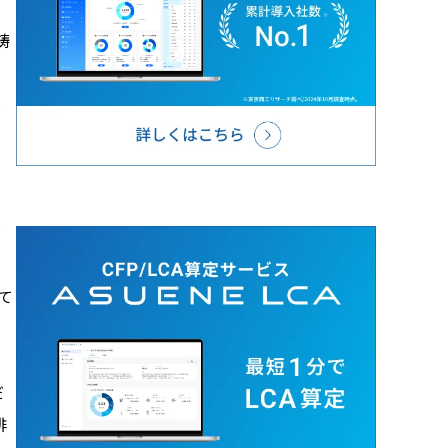
鋳
の
し
削
ラ
。
て
だ
排