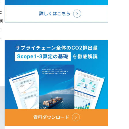
き
仕
削
て
立