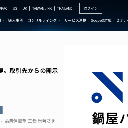
APAC
US
UK
TAIWAN / HK
THAILAND
ログイン
別
導入事例
コンサルティング
サービス連携
Scope3対応
セミナ
電子機器
イニシアチブ対応
その他
コンサルティング支援
自動車
カーボンオフセッ
サービス紹介
建設・不動産
CDP
再エネ電力切り替
取得。取引先からの開示
TCFD
LCA/CFP
GHG排出量
、品質保証部 主任 松崎さま
SBT