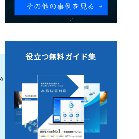
役立つ無料ガイド集​​
め
リ