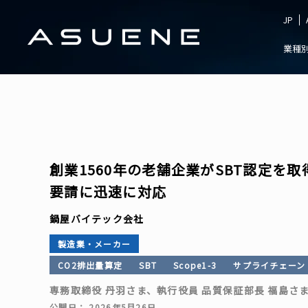
JP
業種
創業1560年の老舗企業がSBT認定を
要請に迅速に対応
鍋屋バイテック会社
製造業・メーカー
CO2排出量算定
SBT
Scope1-3
サプライチェーン
専務取締役 丹羽さま、執行役員 品質保証部長 福島さま
公開日： 2026年5月26日