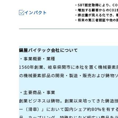
・SBT認定取得により、C
・増加する顧客からのCO
インパクト
・排出量が見える化でき、
・将来の第三者認証や他の
鍋屋バイテック会社について
・事業概要・業種
1560年創業、岐阜県関市に本社を置く機械要
の機械要素部品の開発・製造・販売および鋳物
・主要商品・事業
創業ビジネスは鋳物。創業以来培ってきた鋳造
ー（滑車）」において国内シェア約80%を有す
品、カップリング、特殊ねじなど幅広い商品を