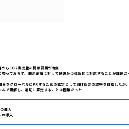
TNFD
欧州電池規制
CSRD
SSBJ
客からCO2排出量の開示要請が増加
に整っておらず、開示要請に対して迅速かつ体系的に対応することが課題だ
組みをグローバルにPRするための認定としてSBT認定の取得を目指したが
のみで理解し、適切に算定することは困難だった
Sの導入
ルの導入