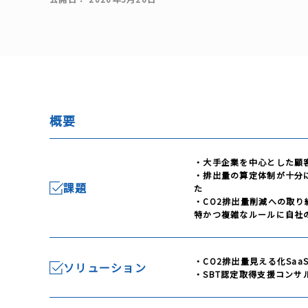
概要
・大手企業を中心とした顧
・排出量の算定体制が十分
課題
た
・CO2排出量削減への取り
特かつ複雑なルールに自社
・CO2排出量見える化Saa
ソリューション
・SBT認定取得支援コンサ