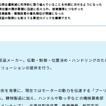
O2排出量削減に科学的に取り組んでいることを外部に示せるようになった
2排出量の開示要請に迅速に応えられ、信頼獲得につながった
環境施策・環境投資の優先順位が明確になった
認証の取得にも耐えうる算定ロジックを構築できた
素部品メーカー。伝動・制御・位置決め・ハンドリングのた
ソリューションの提供を行う。
技術を背景に、現在ではモーターの動力を伝達する「プー
る。鋳物製品に加え、ハンドルや取っ手などの機械要素部
ラインナップし、半導体製造装置、医療機器、航空宇宙、