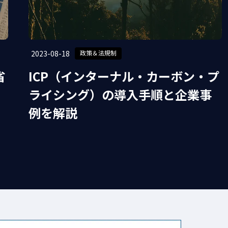
#環境コンサルタント
#CO2排出削減
電
#サーキュラー
#グリーン成長戦略
2023-08-18
政策＆法規制
果ガス
#TCFD
#国際規制
省
ICP（インターナル・カーボン・プ
ライシング）の導入手順と企業事
例を解説