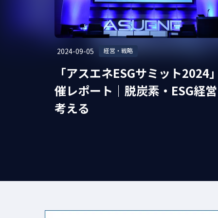
#人的資本
#気候変動
#採用企業インタビュー
#ライフスタイル
#欧州電池規則
#人権
#サ
2024-09-05
経営・戦略
#CO2削減
#温室効果ガス削減
#東京都
#SB
本主義
「アスエネESGサミット2024
#グリーンビル認証
#省エネ
#TNFD
#燃料電
記念イ
催レポート｜脱炭素・ESG経営
考える