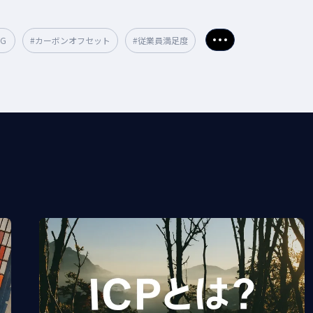
SG
#カーボンオフセット
#従業員満足度
さらに表示
#再生可能エネルギー
#サーキュラーエコノミー
#経済産業省
社会
#GXリーグ
#エネルギー
位
#循環型経済
#VPP
#脱炭素
#地域
#CSRD
#廃棄物
炭素経営
#CSO
#CBAM
#電力
#ESGデータ
#欧州規制