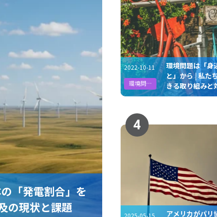
環境問題は「身
2022-10-11
と」から | 私た
環境問題
きる取り組みと
4
本の「発電割合」を
及の現状と課題
アメリカがパリ
2025-05-15