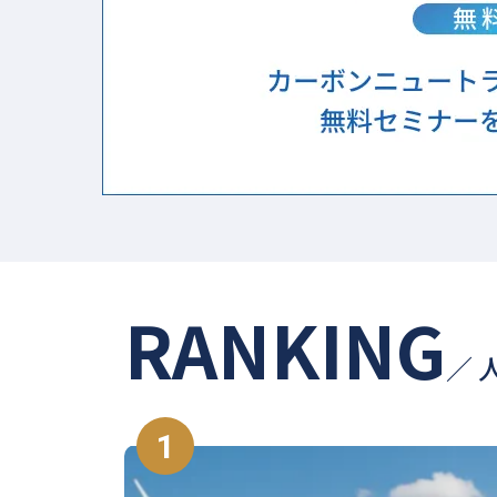
RANKING
／ 
1