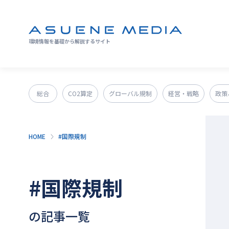
環境情報を基礎から解説するサイト
総合
CO2算定
グローバル規制
経営・戦略
政策
GX人材・スキル
補助金
その他
HOME
#国際規制
#国際規制
の記事一覧