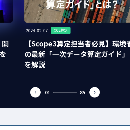
#FIT制度
#新事業
#補助金
#cat1
#カーボンニュートラル
ステナブル経営
#サステナブル転職
#GHG
#GX経営
#太陽光発
2024-02-07
CO2算定
T
#カーボンクレジット
#CO2見える化
#環境リスク
#温室効
」開
【Scope3算定担当者必見】環境
池
#気候変動対策
を
の最新「一次データ算定ガイド」
を解説
01
85
prev
next