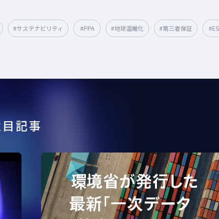
#サステナビリティ
#PPA
#地球温暖化
#第三者保証
#E
#食品
#GXスキル標準
#RE100
#FIP制度
#環境省
#ISO
0
#LCA
#CO2排出原単位
#資源循環
#GXSS
#環境問題
削減技術
#ジャパンパビリオン
#人権DD
#CO2排出係数
#循環型
#再エネ
#国連機構変動枠組条約締約国会議
#SDGs
#排出原単
注目記事
#発電
#CDP
#エネマネ
#インターナルカーボンプライシング
、排出量取引
#削減貢献量
#クリーニング
#自動車
#エコカー
#ESG投資
#環境法
#ユニフォーム
#cop
#CSR
#脱
#排出係数
#GX
#環境課題
#作業着
#パリ協定
#GX人材