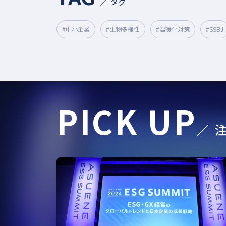
／ タグ
#中小企業
#生物多様性
#温暖化対策
#SSBJ
#グリーンファイナンス
#CFP
#バイオマス
#カーボンプライシング
#排出量取引制度
#COP3
#地政学リスク
#ICP
#排出量取引
#CO2
PICK UP
#電池
#人口光合成
#Scope3
#排出権取引
／ 
#電気EV
#スマートシティ
#サプライチェーン
#カーボンオフセット、カーボンプライシング、排出権取引
#CDP回答
#エネルギーマネジメント
#CO2算定
#リサイクル
#CDPスコア
#エネマネ事業者