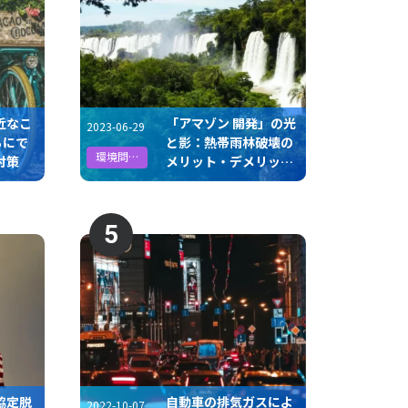
近なこ
「アマゾン 開発」の光
2023-06-29
ちにで
と影：熱帯雨林破壊の
環境問題
対策
メリット・デメリット
と解決への一歩
5
協定脱
自動車の排気ガスによ
2022-10-07