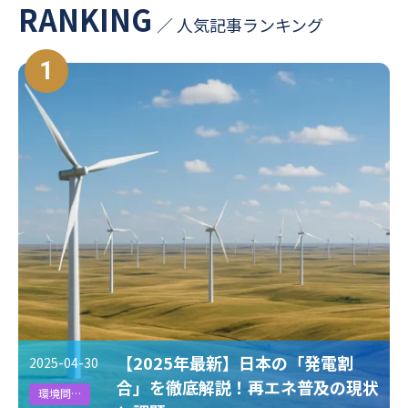
RANKING
／ 人気記事ランキング
#地政学リスク
#ICP
#排出量取引
#CO2削減技術
1
#ジャパンパビリオン
#人権DD
#CO2排出係数
#循環型社会
#GXリーグ
#エネルギー
#電池
#人口光合成
#Scope3
#排出権取引
#再エネ
#国連機構変動枠組条約締約国会議
#SDGs
#排出原単位
#循環型経済
#VPP
#脱炭素
#電気EV
#スマートシティ
#サプライチェーン
#発電
#CDP
#エネマネ
#インターナルカーボンプライシング
【2025年最新】日本の「発電割
2025-04-30
#カーボンオフセット、カーボンプライシング、排出権取引、排出量取
合」を徹底解説！再エネ普及の現状
引
環境問題