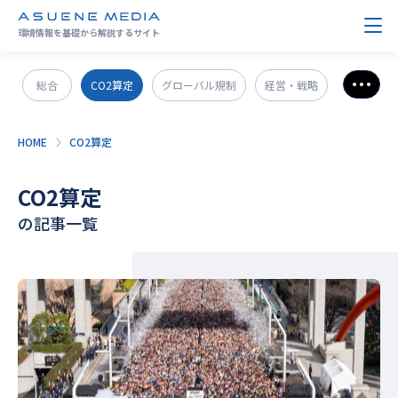
環境情報を基礎から解説するサイト
総合
CO2算定
グローバル規制
経営・戦略
さら
政策＆法規制
ESG・SDGs
新技術・新事業
HOME
CO2算定
発電・エネルギー
環境問題
サステナブル企業紹介
CO2算定
CO2削減
GX人材・スキル
補助金
その他
の記事一覧