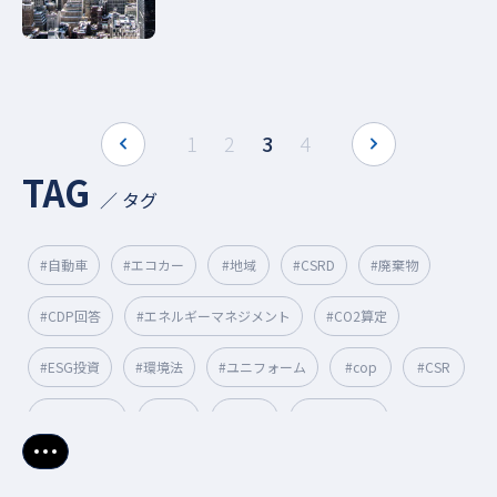
prev
next
1
2
3
4
TAG
／ タグ
#自動車
#エコカー
#地域
#CSRD
#廃棄物
#CDP回答
#エネルギーマネジメント
#CO2算定
#ESG投資
#環境法
#ユニフォーム
#cop
#CSR
#脱炭素経営
#CSO
#CBAM
#リサイクル
さらに表示
#CDPスコア
#エネマネ事業者
#排出係数
#GX