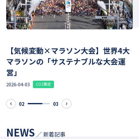
｜
【気候変動×マラソン大会】世界4大
マラソンの「サステナブルな大会運
営」
2026-04-03
2
CO2算定
02
03
prev
next
NEWS
／ 新着記事