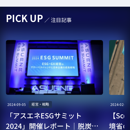
#環境課題
#作業着
#パリ協定
#GX人材
#電力
PICK UP
／ 注目記事
#ESGデータ
#欧州規制
#人的資本
#気候変動
#採用企業インタビュー
#FIT制度
#新事業
#補助金
#cat1
#カーボンニュートラル
#環境コンサルタント
#CO2排出削減
#ライフスタイル
#欧州電池規則
#人権
#サステナブル経営
#サステナブル転職
#GHG
#GX経営
#太陽光発電
#サーキュラー
#グリーン成長戦略
#CO2削減
#温室効果ガス削減
経営・戦略
2024-09-05
2024-02-07
「アスエネESGサミット
【Sc
#東京都
#SBT
#カーボンクレジット
#CO2見える化
2024」開催レポート｜脱炭
境省の
#環境リスク
#温室効果ガス
#TCFD
#国際規制