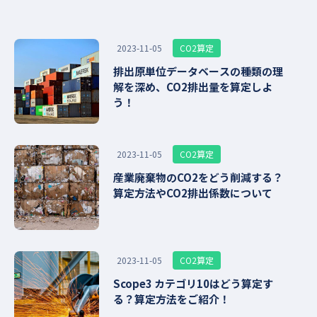
CO2算定
2023-11-05
排出原単位データベースの種類の理
解を深め、CO2排出量を算定しよ
う！
CO2算定
2023-11-05
産業廃棄物のCO2をどう削減する？
算定方法やCO2排出係数について
CO2算定
2023-11-05
Scope3 カテゴリ10はどう算定す
る？算定方法をご紹介！