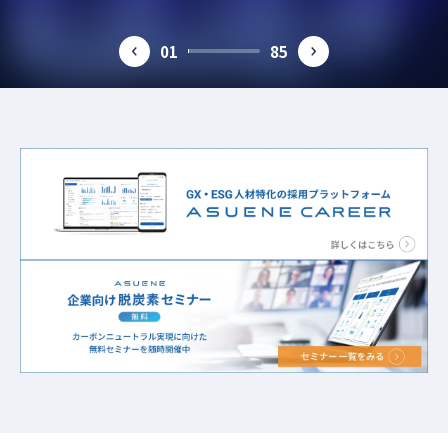
素・ESG経営を考える
ガイド
#グリーンビル認証
#省エネ
#TNFD
#燃料電池
01
85
prev
next
#気候変動対策
#中小企業
#生物多様性
#温暖化対策
#SSBJ
#サステナビリティ
#PPA
#地球温暖化
#第三者保証
#ESG
#カーボンオフセット
#従業員満足度
#グリーンファイナンス
#CFP
#バイオマス
#食品
#GXスキル標準
#RE100
#FIP制度
#環境省
#ISO
#再生可能エネルギー
#カーボンプライシング
#排出量取引制度
#COP30
#LCA
#CO2排出原単位
#資源循環
#GXSS
#環境問題
#サーキュラーエコノミー
#経済産業省