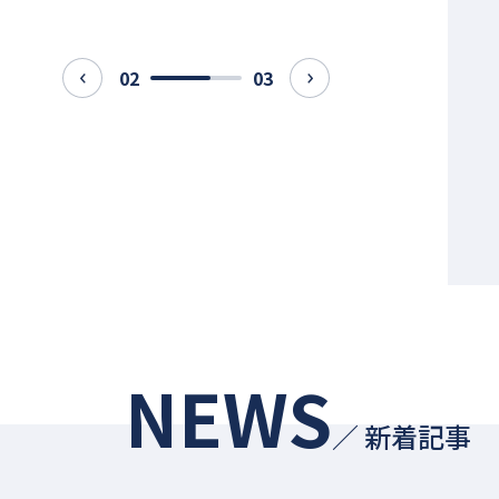
02
03
prev
next
SSBJ支援とは｜2027年義
務化への対応ステップと選
ポイント
び方
グローバル規制
2026-06-18
NEWS
／ 新着記事