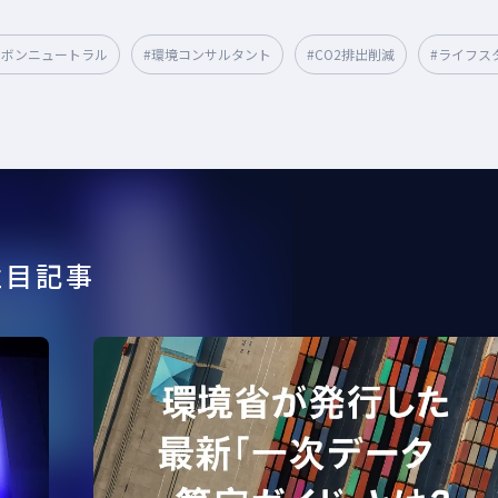
ーボンニュートラル
#環境コンサルタント
#CO2排出削減
#ライフス
#GX経営
#太陽光発電
#サーキュラー
#グリーン成長戦略
#
#環境リスク
#温室効果ガス
#TCFD
#国際規制
#グリーンビル
暖化対策
#SSBJ
#サステナビリティ
#PPA
#地球温暖化
#バイオマス
#食品
#GXスキル標準
#RE100
#FIP制度
注目記事
0
#LCA
#CO2排出原単位
#資源循環
#GXSS
#環境問題
削減技術
#ジャパンパビリオン
#人権DD
#CO2排出係数
#循環型
#再エネ
#国連機構変動枠組条約締約国会議
#SDGs
#排出原単
#発電
#CDP
#エネマネ
#インターナルカーボンプライシング