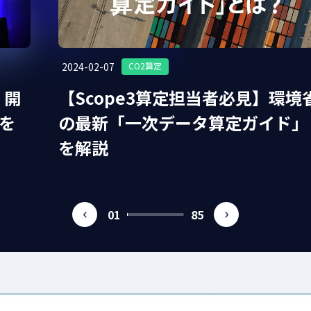
、排出量取引
#削減貢献量
#クリーニング
#自動車
#エコカー
#ESG投資
#環境法
#ユニフォーム
#cop
#CSR
#脱
2024-02-07
CO2算定
#排出係数
#GX
#環境課題
#作業着
#パリ協定
#GX人材
」開
【Scope3算定担当者必見】環境
を
の最新「一次データ算定ガイド」
を解説
01
85
prev
next