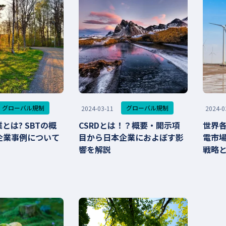
グローバル規制
グローバル規制
2024-03-11
2024-0
とは? SBTの概
CSRDとは！？概要・開示項
世界
企業事例について
目から日本企業におよぼす影
電市
響を解説
戦略