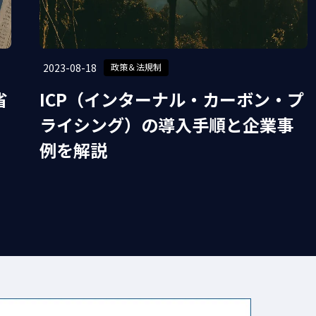
#地域
#CSRD
#廃棄物
炭素経営
#CSO
#CBAM
2023-08-18
政策＆法規制
#電力
#ESGデータ
#欧州規制
省
ICP（インターナル・カーボン・プ
ライシング）の導入手順と企業事
例を解説