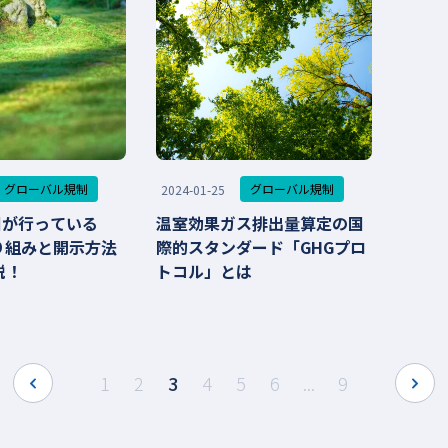
グローバル規制
グローバル規制
2024-01-25
か国が行っている
温室効果ガス排出量算定の国
り組みと開示方法
際的スタンダード「GHGプロ
説！
トコル」とは
prev
next
1
2
3
4
5
6
...
9