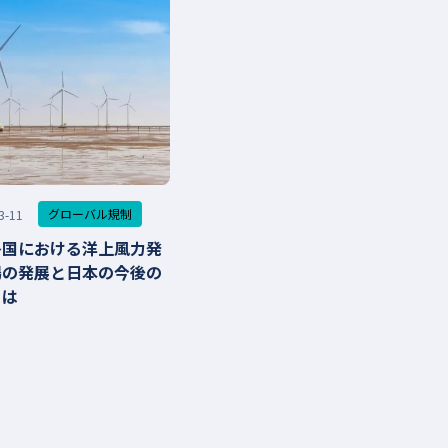
グローバル規制
3-11
各国における洋上風力発
場の発展と日本の今後の
とは