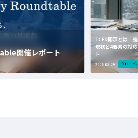
TCFD開示とは｜
現状と4要素の対応
undtable開催レポート
ト
グローバ
2026-05-29