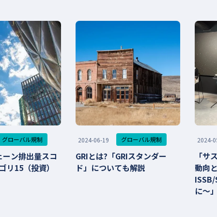
グローバル規制
グローバル規制
2024-06-19
2024-0
ェーン排出量スコ
GRIとは?「GRIスタンダー
「サ
ゴリ15（投資）
ド」についても解説
動向と
ISS
に～