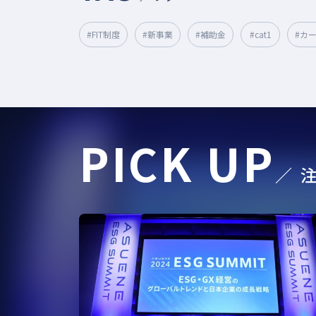
#FIT制度
#新事業
#補助金
#cat1
#カ
#サステナブル経営
#サステナブル転職
#GHG
#SBT
#カーボンクレジット
#CO2見える化
#気候変動対策
#中小企業
#生物多様性
#温
PICK UP
#従業員満足度
#グリーンファイナンス
#CFP
／ 
#カーボンプライシング
#排出量取引制度
#COP3
#地政学リスク
#ICP
#排出量取引
#CO2
#電池
#人口光合成
#Scope3
#排出権取引
#電気EV
#スマートシティ
#サプライチェーン