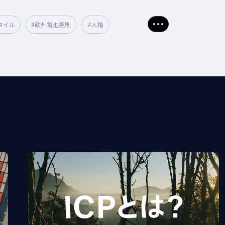
タイル
#欧州電池規則
#人権
さらに表示
CO2削減
#温室効果ガス削減
#東京都
認証
#省エネ
#TNFD
#燃料電池
#第三者保証
#ESG
#カーボンオフセット
#環境省
#ISO
#再生可能エネルギー
#サーキュラーエコノミー
#経済産業省
社会
#GXリーグ
#エネルギー
位
#循環型経済
#VPP
#脱炭素