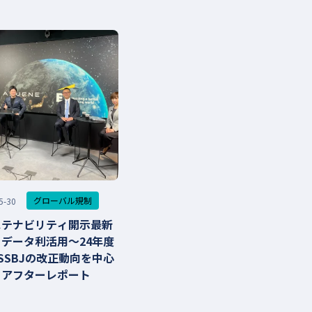
グローバル規制
5-30
ステナビリティ開示最新
データ利活用～24年度
B/SSBJの改正動向を中心
」アフターレポート