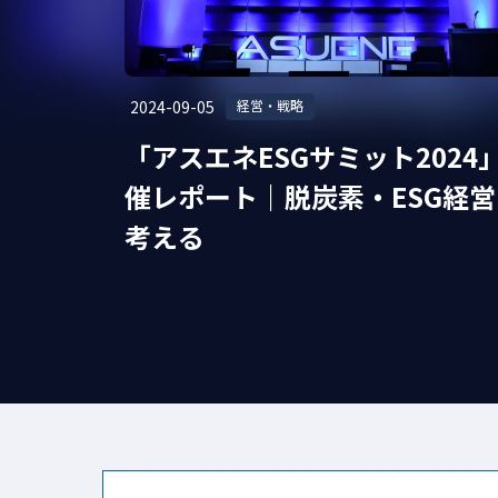
#カーボンオフセット、カーボンプライシング、排出権取引
#CDP回答
#エネルギーマネジメント
#CO2算定
2024-09-05
経営・戦略
#リサイクル
#CDPスコア
#エネマネ事業者
ty
「アスエネESGサミット2024
#人的資本
#気候変動
#採用企業インタビュー
催レポート｜脱炭素・ESG経営
考える