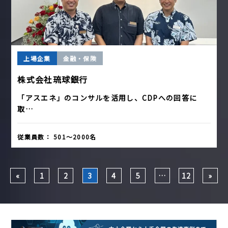
上場企業
金融・保険
株式会社琉球銀行
「アスエネ」のコンサルを活用し、CDPへの回答に
取…
従業員数：
501〜2000名
投
«
1
2
3
4
5
…
12
»
稿
ナ
ビ
ゲ