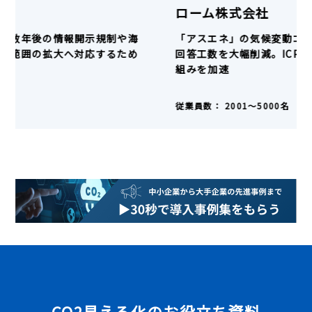
株式会社伊藤園
「アスエネ」の活用で、数年後の情報開示規制や海
外グループ会社への算定範囲の拡大へ対応するため
の体制が整った
従業員数：
5001名〜
CO2見える化のお役立ち資料