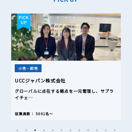
上場企業
その他
式会社
小田急電鉄株式会社
る拠点を一元管理し、サプラ
信頼性の高い「ASUENE 
従業員数：
2001〜5000名