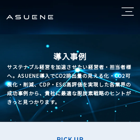
導入事例
サステナブル経営を加速させたい経営者・担当者様
へ。
ASUENE導入でCO2排出量の見える化・CO2可
視化・削減、CDP・ESG高評価を実現した各業界の
成功事例から、
貴社に最適な脱炭素戦略のヒントが
きっと見つかります。
PICK UP