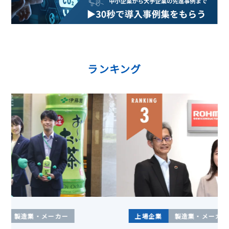
ー
シ
ョ
ン
ランキング
上場企業
飲食・宿泊
製造業・メーカー