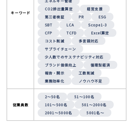
エネルギー管理
CO2排出量算定
経営支援
キーワード
第三者検証
PR
ESG
SBT
LCA
Scope1-3
CFP
TCFD
Excel算定
コスト削減
多言語対応
サプライチェーン
少人数でのサステナビリティ対応
ブランド価値向上
循環型経済
報告・開示
工数削減
業務効率化
ノウハウ不足
2〜50名
51〜100名
従業員数
101〜500名
501〜2000名
2001〜5000名
5001名〜